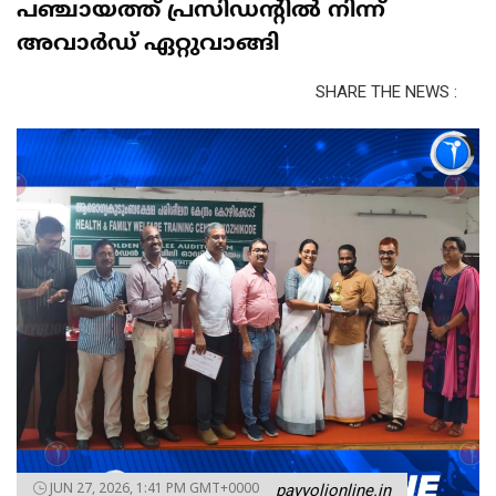
പഞ്ചായത്ത് പ്രസിഡന്റിൽ നിന്ന്
അവാർഡ് ഏറ്റുവാങ്ങി
SHARE THE NEWS :
JUN 27, 2026, 1:41 PM GMT+0000
payyolionline.in