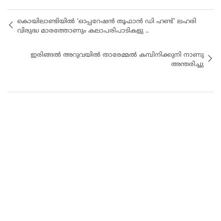
കൊയിലാണ്ടിയിൽ ‘ഓപ്പറേഷൻ തൂഫാൻ ഡി ഹണ്ട്’ ലഹരി
വിരുദ്ധ മാരത്തോണും കലാപരിപാടികളു ..
ഇരിങ്ങൽ അറുവയിൽ താരേമ്മൽ കമ്പിനിക്കുനി നാണു
അന്തരിച്ചു