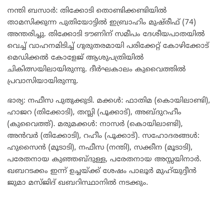
നന്തി ബസാർ: തിക്കോടി തൊണ്ടിക്കണ്ടിയിൽ
താമസിക്കുന്ന പുതിയോട്ടിൽ ഇബ്രാഹിം മുഷ്‌രീഫ് (74)
അന്തരിച്ചു. തിക്കോടി ടൗണിന് സമീപം ദേശീയപാതയിൽ
വെച്ച് വാഹനമിടിച്ച് ഗുരുതരമായി പരിക്കേറ്റ് കോഴിക്കോട്
മെഡിക്കൽ കോളേജ് ആശുപത്രിയിൽ
ചികിത്സയിലായിരുന്നു. ദീർഘകാലം കുവൈത്തിൽ
പ്രവാസിയായിരുന്നു.
ഭാര്യ: നഫീസ പുതുക്കുടി. മക്കൾ: ഫാതിമ (കൊയിലാണ്ടി),
ഹാജറ (തിക്കോടി), തസ്ലി (പൂക്കാട്), അബ്ദുറഹീം
(കുവൈത്ത്). മരുമക്കൾ: നാസർ (കൊയിലാണ്ടി),
അൻവർ (തിക്കോടി), റഹീം (പൂക്കാട്). സഹോദരങ്ങൾ:
ഹുസൈൻ (മൂടാടി), നഫീസ (നന്തി), സക്കീന (മൂടാടി),
പരേതനായ കുഞ്ഞബ്ദുള്ള, പരേതനായ അസ്സയിനാർ.
ഖബറടക്കം ഇന്ന് ഉച്ചയ്ക്ക് ശേഷം പാലൂർ മുഹ്‌യുദ്ദീൻ
ജുമാ മസ്ജിദ് ഖബറിസ്ഥാനിൽ നടക്കും.