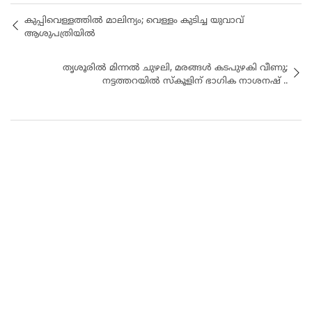
കുപ്പിവെള്ളത്തിൽ മാലിന്യം; വെള്ളം കുടിച്ച യുവാവ്
ആശുപത്രിയിൽ
തൃശൂരിൽ മിന്നൽ ചുഴലി, മരങ്ങൾ കടപുഴകി വീണു;
നട്ടത്തറയിൽ സ്‌കൂളിന് ഭാഗിക നാശനഷ് ..