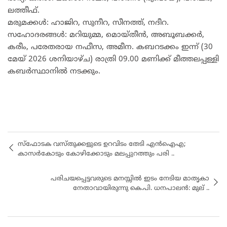
ലത്തീഫ്.
മരുമക്കൾ: ഹാജിറ, സുനീറ, സീനത്ത്, നദീറ.
സഹോദരങ്ങൾ: മറിയുമ്മ, മൊയ്തീൻ, അബൂബക്കർ,
കരീം, പരേതരായ നഫീസ, അമീന. കബറടക്കം ഇന്ന് (30
മേയ് 2026 ശനിയാഴ്ച) രാത്രി 09.00 മണിക്ക് മീത്തലപ്പള്ളി
കബർസ്ഥാനിൽ നടക്കും.
സ്‌ഫോടക വസ്തുക്കളുടെ ഉറവിടം തേടി എൻഐഎ;
കാസർകോടും കോഴിക്കോടും മലപ്പുറത്തും പരി ..
പരിചയപ്പെട്ടവരുടെ മനസ്സിൽ ഇടം നേടിയ മാതൃകാ
നേതാവായിരുന്നു കെ.പി. ധനപാലൻ: മുല് ..