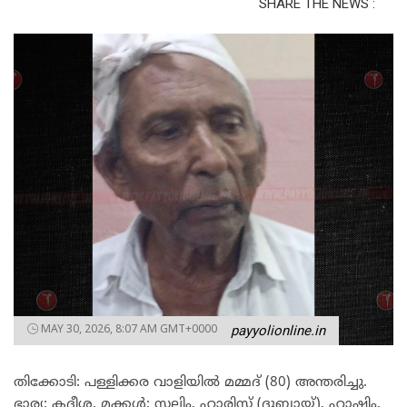
SHARE THE NEWS :
MAY 30, 2026, 8:07 AM GMT+0000
payyolionline.in
തിക്കോടി: പള്ളിക്കര വാളിയിൽ മമ്മദ് (80) അന്തരിച്ചു.
ഭാര്യ: കദീശ. മക്കൾ: സലിം, ഹാരിസ് (ദുബായ്), ഹാഷിം,