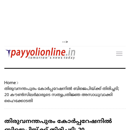
-->
Toggl
navig
Home
തിരുവനന്തപുരം കോർപ്പറേഷനിൽ ബിജെപിയ്ക്ക് തിരിച്ചടി;
20 കൗൺസിലർമാരുടെ സത്യപ്രതിജ്ഞ അസാധുവാക്കി
ഹൈക്കോടതി
തിരുവനന്തപുരം കോർപ്പറേഷനിൽ