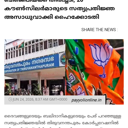
ബിജെപിയ്ക്ക് തിരിച്ചടി; 20
കൗൺസിലർമാരുടെ സത്യപ്രതിജ്ഞ
അസാധുവാക്കി ഹൈക്കോടതി
SHARE THE NEWS :
JUN 24, 2026, 8:37 AM GMT+0000
payyolionline.in
ദൈവങ്ങളുടെയും ബലിദാനികളുടെയും പേര് പറഞ്ഞുള്ള
സത്യപ്രതിജ്ഞയിൽ തിരുവനന്തപുരം കോർപ്പറേഷനിൽ