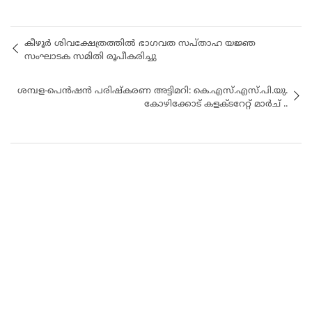
കീഴൂർ ശിവക്ഷേത്രത്തിൽ ഭാഗവത സപ്താഹ യജ്ഞ
സംഘാടക സമിതി രൂപീകരിച്ചു
ശമ്പള-പെൻഷൻ പരിഷ്കരണ അട്ടിമറി: കെ.എസ്.എസ്.പി.യു.
കോഴിക്കോട് കളക്ടറേറ്റ് മാർച് ..