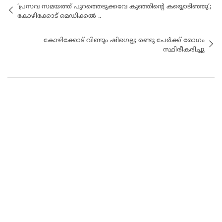
‘പ്രസവ സമയത്ത് പുറത്തെടുക്കവേ കുഞ്ഞിന്റെ കയ്യൊടിഞ്ഞു’;
കോഴിക്കോട് മെഡിക്കല്‍ ..
കോഴിക്കോട് വീണ്ടും ഷിഗെല്ല; രണ്ടു പേർക്ക് രോഗം
സ്ഥിരീകരിച്ചു