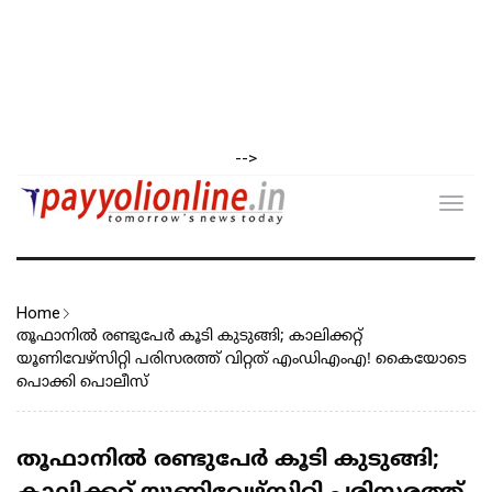
-->
Toggl
navig
Home
തൂഫാനിൽ രണ്ടുപേർ കൂടി കുടുങ്ങി; കാലിക്കറ്റ്
യൂണിവേഴ്സിറ്റി പരിസരത്ത് വിറ്റത് എംഡിഎംഎ! കൈയോടെ
പൊക്കി പൊലീസ്
തൂഫാനിൽ രണ്ടുപേർ കൂടി കുടുങ്ങി;