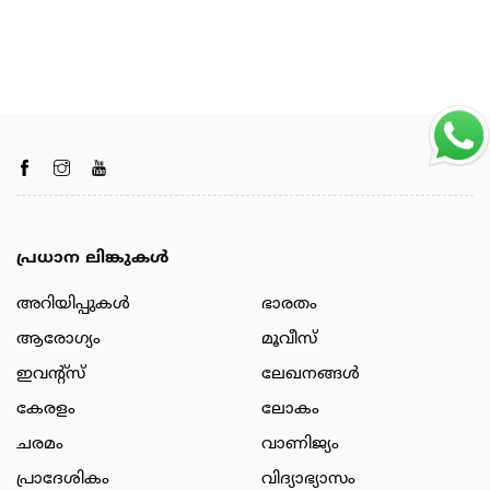
പ്രധാന ലിങ്കുകൾ
അറിയിപ്പുകള്‍
ഭാരതം
ആരോഗ്യം
മൂവീസ്
ഇവന്റ്സ്
ലേഖനങ്ങള്‍
കേരളം
ലോകം
ചരമം
വാണിജ്യം
പ്രാദേശികം
വിദ്യാഭ്യാസം