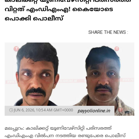
കാലിക്കറ്റ് യൂണിവേഴ്സിറ്റി പരിസരത്ത്
വിറ്റത് എംഡിഎംഎ! കൈയോടെ
പൊക്കി പൊലീസ്
SHARE THE NEWS :
JUN 6, 2026, 10:54 AM GMT+0000
payyolionline.in
മലപ്പുറം: കാലിക്കറ്റ് യൂണിവേഴ്സിറ്റി പരിസരത്ത്
എംഡിഎംഎ വിൽപന നടത്തിയ രണ്ടുപേരെ പൊലീസ്