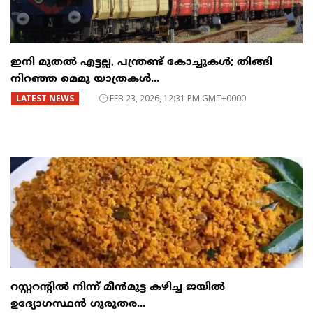
ഇനി മുതൽ എട്ടല്ല, പന്ത്രണ്ട് കോച്ചുകള്‍; തിങ്ങി
നിറഞ്ഞ മെമു യാത്രകൾ...
LATEST NEWS
FEB 23, 2026, 12:31 PM GMT+0000
റസ്റ്ററന്റില്‍ നിന്ന് മീന്‍മുട്ട കഴിച്ച ജയില്‍
ഉദ്യോഗസ്ഥന്‍ ഗുരുതര...