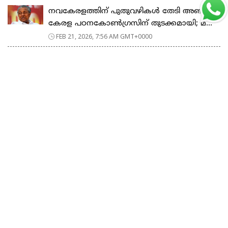
നവകേരളത്തിന് പുതുവഴികൾ തേടി അഞ്ചാം
കേരള പഠനകോൺഗ്രസിന് തുടക്കമായി; മ...
FEB 21, 2026, 7:56 AM GMT+0000