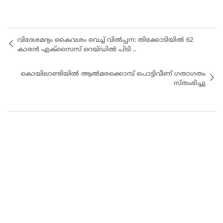
വിദേശമദ്യം കൈവശം വെച്ച് വിൽപ്പന: തിക്കോടിയില്‍ 62
കാരൻ എക്‌സൈസ് റെയ്ഡിൽ പിടി ..
കൊയിലാണ്ടിയില്‍ ആൽമരക്കൊമ്പ് പൊട്ടിവീണ് ഗതാഗതം
സ്തംഭിച്ചു