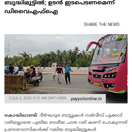
ബുദ്ധിമുട്ടിൽ; ഉടൻ ഇടപെടണമെന്ന്
ഡിവൈഎഫ്ഐ
SHARE THE NEWS :
JUL 2, 2025, 5:11 AM GMT+0000
payyolionline.in
കൊയിലാണ്ടി
: ദീർഘദൂര ബസ്സുകൾ സർവീസ് പൂക്കാട്
വഴിയല്ലാതെ പുതിയ ദേശീയ പാത വഴി കടന്ന് പോകുന്നത്
പ്രദേശവാസികൾക്ക് വലിയ ബുദ്ധിമുട്ടുകൾ