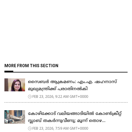
MORE FROM THIS SECTION
സൈബർ ആക്രമണം: എം.എ. ഷഹനാസ്
മുഖ്യമന്ത്രിക്ക് പരാതിനൽകി
FEB 23, 2026, 9:22 AM GMT+0000
കോഴിക്കോട് വലിയങ്ങാടിയിൽ കോൺക്രീറ്റ്
സ്ലാബ് തകർന്നുവീണു; മൂന്ന് തൊഴ...
FEB 23, 2026, 7:59 AM GMT+0000