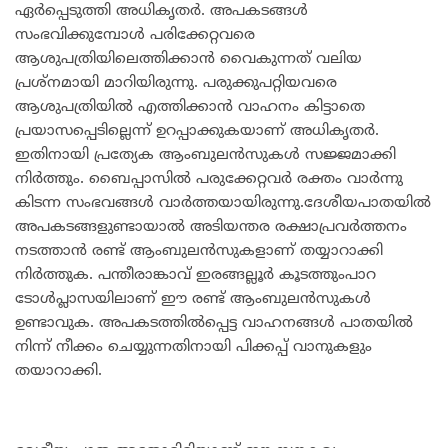
ഏർപ്പെടുത്തി അധികൃതർ‌. അപകടങ്ങൾ
സംഭവിക്കുമ്പോൾ പരിക്കേറ്റവരെ
ആശുപത്രിയിലെത്തിക്കാൻ വൈകുന്നത് വലിയ
പ്രശ്നമായി മാറിയിരുന്നു. പരുക്കുപറ്റിയവരെ
ആശുപത്രിയിൽ എത്തിക്കാൻ വാഹനം കിട്ടാതെ
പ്രയാസപ്പെടില്ലെന്ന് ഉറപ്പാക്കുകയാണ് അധികൃതർ.
ഇതിനായി പ്രത്യേക ആംബുലൻസുകൾ സജ്ജമാക്കി
നിർത്തും. ബൈപ്പാസിൽ പരുക്കേറ്റവർ രക്തം വാർന്നു
കിടന്ന സംഭവങ്ങൾ വാർത്തയായിരുന്നു.ദേശീയപാതയിൽ
അപകടങ്ങളുണ്ടായാൽ അടിയന്തര രക്ഷാപ്രവർത്തനം
നടത്താൻ രണ്ട് ആംബുലൻസുകളാണ് തയ്യാറാക്കി
നിർത്തുക. പന്തീരാങ്കാവ് ഇരങ്ങല്ലൂർ കൂടത്തുംപാറ
ടോൾപ്ലാസയിലാണ് ഈ രണ്ട് ആംബുലൻസുകൾ
ഉണ്ടാവുക. അപകടത്തിൽപ്പെട്ട വാഹനങ്ങൾ പാതയിൽ
നിന്ന് നീക്കം ചെയ്യുന്നതിനായി പിക്കപ്പ് വാനുകളും
തയാറാക്കി.