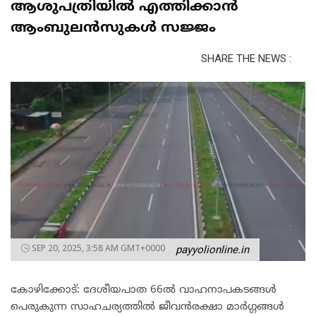
ആശുപത്രിയിൽ എത്തിക്കാൻ
ആംബുലൻസുകൾ സജ്ജം
SHARE THE NEWS :
SEP 20, 2025, 3:58 AM GMT+0000
payyolionline.in
കോഴിക്കോട്: ദേശീയപാത 66ൽ വാഹനാപകടങ്ങൾ
പെരുകുന്ന സാഹചര്യത്തിൽ ജീവൻരക്ഷാ മാർഗ്ഗങ്ങൾ