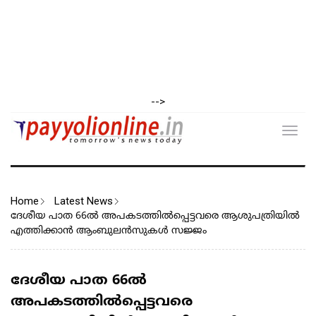
-->
Toggl
navig
Home
Latest News
ദേശീയ പാത 66ൽ അപകടത്തിൽപ്പെട്ടവരെ ആശുപത്രിയിൽ
എത്തിക്കാൻ ആംബുലൻസുകൾ സജ്ജം
ദേശീയ പാത 66ൽ
അപകടത്തിൽപ്പെട്ടവരെ