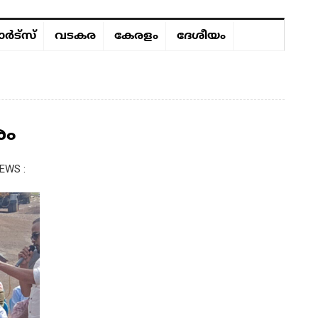
ർട്സ്
വടകര
കേരളം
ദേശീയം
രം
EWS :