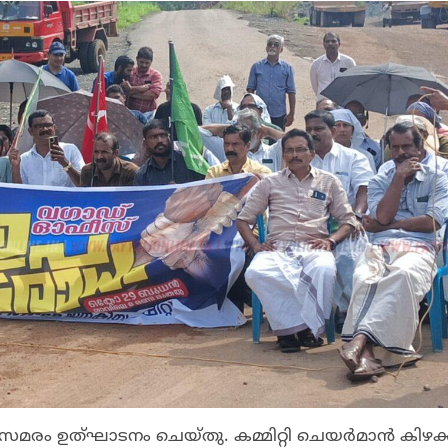
മാർ സമരം ഉത്ഘാടനം ചെയ്തു. കമ്മിറ്റി ചെയർമാൻ കിഴ