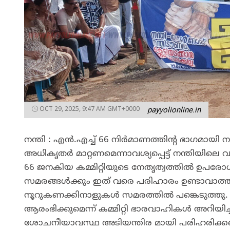
OCT 29, 2025, 9:47 AM GMT+0000
payyolionline.in
നന്തി : എൻ.എച്ച് 66 നിർമാണത്തിൻ്റ ഭാഗമായി ന
അധികൃതർ മാറ്റണമെന്നാവശ്യപ്പെട്ട് നന്തിയിലെ
66 ജനകിയ കമ്മിറ്റിയുടെ നേതൃത്വത്തിൽ ഉപരോധി
സമരങ്ങൾക്കും ഇത് വരെ പരിഹാരം ഉണ്ടാവാത്തത
നൂറുകണക്കിനാളുകൾ സമരത്തിൽ പങ്കെടുത്തു. ത
ആരംഭിക്കുമെന്ന് കമ്മിറ്റി ഭാരവാഹികൾ അറിയി
ശോചനീയാവസ്ഥ അടിയന്തിര മായി പരിഹരിക്കണമ