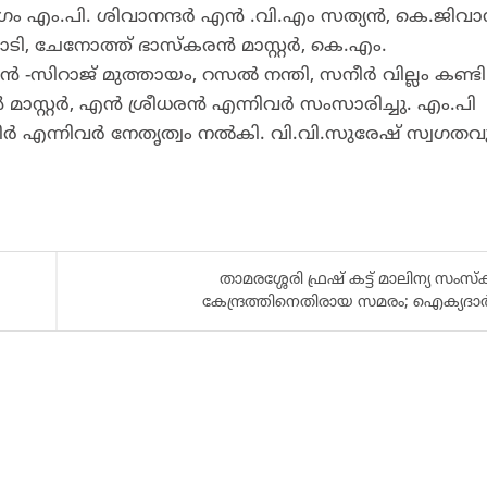
ം എം.പി. ശിവാനന്ദർ എൻ .വി.എം സത്യൻ, കെ.ജിവാ
ൂടാടി, ചേനോത്ത് ഭാസ്കരൻ മാസ്റ്റർ, കെ.എം.
-സിറാജ് മുത്തായം, റസൽ നന്തി, സനീർ വില്ലം കണ്ടി
മാസ്റ്റർ, എൻ ശ്രീധരൻ എന്നിവർ സംസാരിച്ചു. എം.പി
ഷമീർ എന്നിവർ നേതൃത്വം നൽകി. വി.വി.സുരേഷ് സ്വഗതവു
താമരശ്ശേരി ഫ്രഷ് കട്ട്‌ മാലിന്യ സം
കേന്ദ്രത്തിനെതിരായ സമരം; ഐക്യദാര്‍ഡ