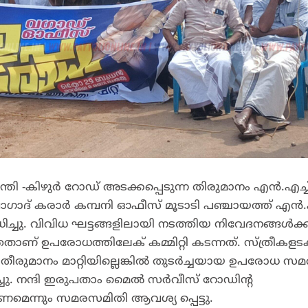
ന്തി -കിഴുർ റോഡ് അടക്കപ്പെടുന്ന തിരുമാനം എൻ.എച്ച
 വാഗാദ് കരാർ കമ്പനി ഓഫീസ് മൂടാടി പഞ്ചായത്ത് എൻ.എ
ച്ചു. വിവിധ ഘട്ടങ്ങളിലായി നടത്തിയ നിവേദനങ്ങൾക്ക
ാണ് ഉപരോധത്തിലേക് കമ്മിറ്റി കടന്നത്. സ്ത്രീകളട
ീരുമാനം മാറ്റിയില്ലെങ്കിൽ തുടർച്ചയായ ഉപരോധ സമ
ച്ചു. നന്ദി ഇരുപതാം മൈൽ സർവീസ് റോഡിൻ്റ
െന്നും സമരസമിതി ആവശ്യ പ്പെട്ടു.