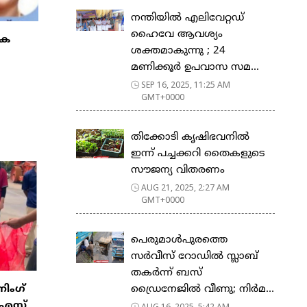
നന്തിയിൽ എലിവേറ്റഡ്
ഹൈവേ ആവശ്യം
കെ
ശക്തമാകുന്നു ; 24
മണിക്കൂർ ഉപവാസ സമ...
SEP 16, 2025, 11:25 AM
GMT+0000
തിക്കോടി കൃഷിഭവനിൽ
ഇന്ന് പച്ചക്കറി തൈകളുടെ
സൗജന്യ വിതരണം
AUG 21, 2025, 2:27 AM
GMT+0000
പെരുമാൾപുരത്തെ
സർവീസ് റോഡിൽ സ്ലാബ്
തകർന്ന് ബസ്
ഡ്രൈനേജിൽ വീണു; നിർമ...
നിംഗ്
എസ്‌
AUG 16, 2025, 5:42 AM