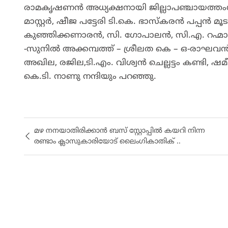
രാമകൃഷണൻ അധ്യക്ഷനായി ജില്ലാപഞ്ചായത്തംഗ
മാസ്റ്റർ, ഷീജ പട്ടേരി ടി.കെ. ഭാസ്കരൻ പപ്പൻ മ
കുഞ്ഞിക്കണാരൻ, സി. ഗോപാലൻ, സി.എ. റഹ്മാൻ 
-സുനിൽ അക്കമ്പത്ത് – ശ്രീലത കെ – ഒ-രാഘവൻ 
അഖില, രജില,ടി.എം. വിശ്വൻ ചെല്ലട്ടം കണ്ടി, 
കെ.ടി. നാണു നന്ദിയും പറഞ്ഞു.
മഴ നനയാതിരിക്കാൻ ബസ് സ്റ്റോപ്പിൽ കയറി നിന്ന
രണ്ടാം ക്ലാസുകാരിയോട് ലൈംഗികാതിക് ..