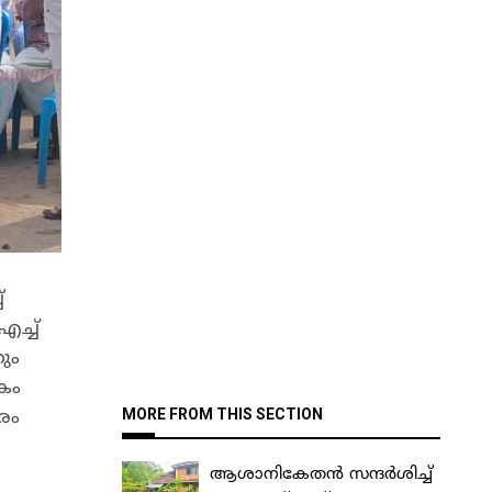
്
ച്ച്
ും
കം
MORE FROM THIS SECTION
രം
ആശാനികേതൻ സന്ദർശിച്ച്