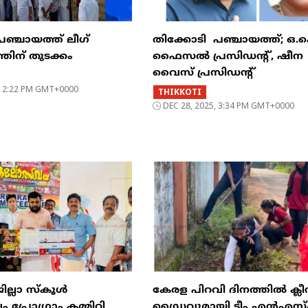
പഞ്ചായത്ത് ലീഗ്
തിക്കോടി പഞ്ചായത്ത്; ഒ.
തിന് തുടക്കം
ഫൈസൽ പ്രസിഡൻ്റ്, ഷീന
വൈസ് പ്രസിഡൻ്റ്
6, 2:22 PM GMT+0000
THIKKOTI
DEC 28, 2025, 3:34 PM GMT+0000
ില്ലാ സ്കൂൾ
കേരള പിറവി ദിനത്തിൽ ക്ലീ
്രോഗ്രാം കമ്മിറ്റി
ഡ്രൈവുമായി ടീം എൻഎസ്‌