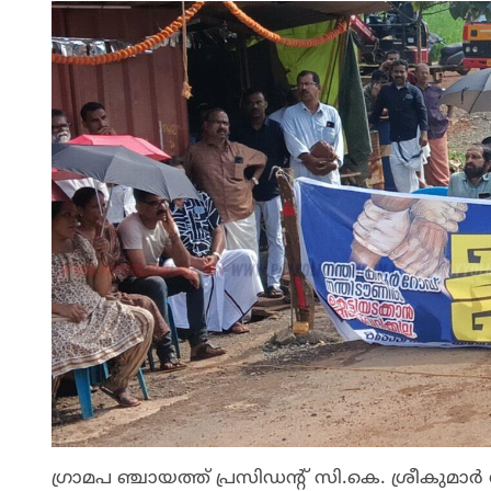
ഗ്രാമപ ഞ്ചായത്ത് പ്രസിഡൻ്റ് സി.കെ. ശ്രീകു