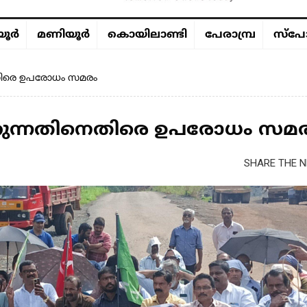
ൂര്‍
മണിയൂര്‍
കൊയിലാണ്ടി
പേരാമ്പ്ര
സ്പോ
െതിരെ ഉപരോധം സമരം
്കുന്നതിനെതിരെ ഉപരോധം സമ
SHARE THE N