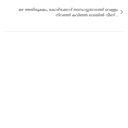
മഴ അതിരൂക്ഷം, കോഴിക്കോട് തടമ്പാട്ടുതാഴത്ത് വെള്ളം
നിറഞ്ഞ് കവിഞ്ഞ ഓടയില്‍ വീണ് ..