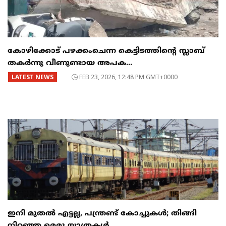
കോഴിക്കോട് പഴക്കംചെന്ന കെട്ടിടത്തിന്റെ സ്ലാബ്
തകർന്നു വീണുണ്ടായ അപക...
LATEST NEWS
FEB 23, 2026, 12:48 PM GMT+0000
ഇനി മുതൽ എട്ടല്ല, പന്ത്രണ്ട് കോച്ചുകള്‍; തിങ്ങി
നിറഞ്ഞ മെമു യാത്രകൾ...