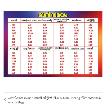
പള്ളിക്കര പെരവനാരി വീട്ടിൽ ടി.കെ.ഗോപാലകൃഷ്ണൻനായർ
അന്തരിച്ചു