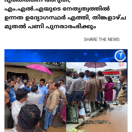
ദുരിതത്തിന് അറുതി;
എം.എൽ.എയുടെ നേതൃത്വത്തിൽ
ഉന്നത ഉദ്യോഗസ്ഥർ എത്തി, തിങ്കളാഴ്ച
മുതൽ പണി പുനരാരംഭിക്കും
SHARE THE NEWS :