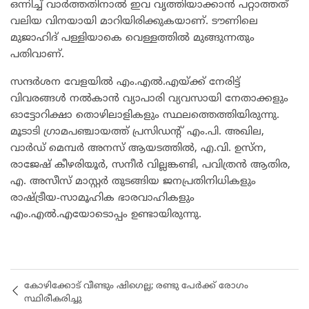
ഒന്നിച്ച് വാർത്തതിനാൽ ഇവ വൃത്തിയാക്കാൻ പറ്റാത്തത്
വലിയ വിനയായി മാറിയിരിക്കുകയാണ്. ടൗണിലെ
മുജാഹിദ് പള്ളിയാകെ വെള്ളത്തിൽ മുങ്ങുന്നതും
പതിവാണ്.
സന്ദർശന വേളയിൽ എം.എൽ.എയ്ക്ക് നേരിട്ട്
വിവരങ്ങൾ നൽകാൻ വ്യാപാരി വ്യവസായി നേതാക്കളും
ഓട്ടോറിക്ഷാ തൊഴിലാളികളും സ്ഥലത്തെത്തിയിരുന്നു.
മൂടാടി ഗ്രാമപഞ്ചായത്ത് പ്രസിഡന്റ് എം.പി. അഖില,
വാർഡ് മെമ്പർ അനസ് ആയടത്തിൽ, എ.വി. ഉസ്ന,
രാജേഷ് കീഴരിയൂർ, സനീർ വില്ലങ്കണ്ടി, പവിത്രൻ ആതിര,
എ. അസീസ് മാസ്റ്റർ തുടങ്ങിയ ജനപ്രതിനിധികളും
രാഷ്ട്രീയ-സാമൂഹിക ഭാരവാഹികളും
എം.എൽ.എയോടൊപ്പം ഉണ്ടായിരുന്നു.
കോഴിക്കോട് വീണ്ടും ഷിഗെല്ല; രണ്ടു പേർക്ക് രോഗം
സ്ഥിരീകരിച്ചു