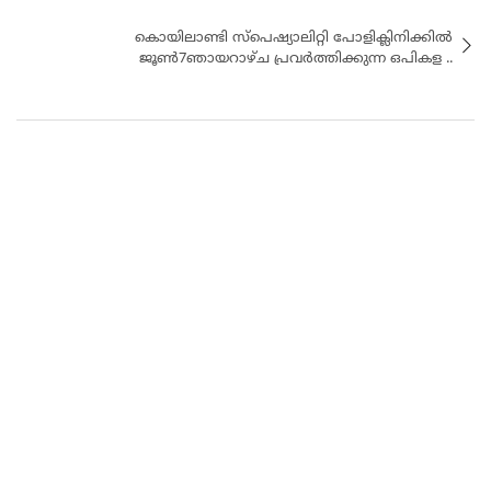
കൊയിലാണ്ടി സ്പെഷ്യാലിറ്റി പോളിക്ലിനിക്കിൽ
ജൂൺ7ഞായറാഴ്ച പ്രവർത്തിക്കുന്ന ഒപികള ..