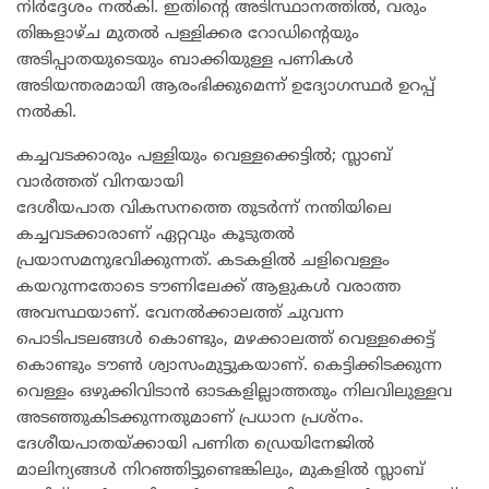
നിർദ്ദേശം നൽകി. ഇതിന്റെ അടിസ്ഥാനത്തിൽ, വരും
തിങ്കളാഴ്ച മുതൽ പള്ളിക്കര റോഡിന്റെയും
അടിപ്പാതയുടെയും ബാക്കിയുള്ള പണികൾ
അടിയന്തരമായി ആരംഭിക്കുമെന്ന് ഉദ്യോഗസ്ഥർ ഉറപ്പ്
നൽകി.
കച്ചവടക്കാരും പള്ളിയും വെള്ളക്കെട്ടിൽ; സ്ലാബ്
വാർത്തത് വിനയായി
ദേശീയപാത വികസനത്തെ തുടർന്ന് നന്തിയിലെ
കച്ചവടക്കാരാണ് ഏറ്റവും കൂടുതൽ
പ്രയാസമനുഭവിക്കുന്നത്. കടകളിൽ ചളിവെള്ളം
കയറുന്നതോടെ ടൗണിലേക്ക് ആളുകൾ വരാത്ത
അവസ്ഥയാണ്. വേനൽക്കാലത്ത് ചുവന്ന
പൊടിപടലങ്ങൾ കൊണ്ടും, മഴക്കാലത്ത് വെള്ളക്കെട്ട്
കൊണ്ടും ടൗൺ ശ്വാസംമുട്ടുകയാണ്. കെട്ടിക്കിടക്കുന്ന
വെള്ളം ഒഴുക്കിവിടാൻ ഓടകളില്ലാത്തതും നിലവിലുള്ളവ
അടഞ്ഞുകിടക്കുന്നതുമാണ് പ്രധാന പ്രശ്നം.
ദേശീയപാതയ്ക്കായി പണിത ഡ്രെയിനേജിൽ
മാലിന്യങ്ങൾ നിറഞ്ഞിട്ടുണ്ടെങ്കിലും, മുകളിൽ സ്ലാബ്