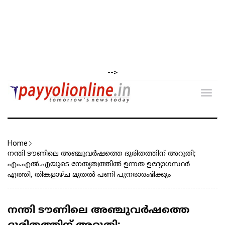
-->
Toggl
navig
Home
നന്തി ടൗണിലെ അഞ്ചുവർഷത്തെ ദുരിതത്തിന് അറുതി;
എം.എൽ.എയുടെ നേതൃത്വത്തിൽ ഉന്നത ഉദ്യോഗസ്ഥർ
എത്തി, തിങ്കളാഴ്ച മുതൽ പണി പുനരാരംഭിക്കും
നന്തി ടൗണിലെ അഞ്ചുവർഷത്തെ