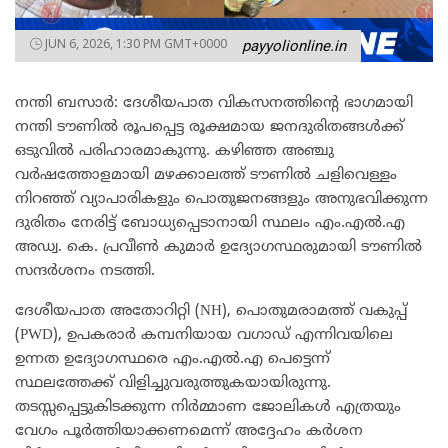
JUN 6, 2026, 1:30 PM GMT+0000
payyolionline.in
നന്തി ബസാർ: ദേശീയപാത വികസനത്തിന്റെ ഭാഗമായി
നന്തി ടൗണിൽ രൂപപ്പെട്ട രൂക്ഷമായ ജനദുരിതങ്ങൾക്ക്
ഒടുവിൽ പരിഹാരമാകുന്നു. കഴിഞ്ഞ അഞ്ചു
വർഷത്തോളമായി മഴക്കാലത്ത് ടൗണിൽ ചളിവെള്ളം
നിറഞ്ഞ് വ്യാപാരികളും പൊതുജനങ്ങളും അനുഭവിക്കുന്ന
ദുരിതം നേരിട്ട് ബോധ്യപ്പെടാനായി സ്ഥലം എം.എൽ.എ
അഡ്വ. കെ. പ്രവീൺ കുമാർ ഉദ്യോഗസ്ഥരുമായി ടൗണിൽ
സന്ദർശനം നടത്തി.
ദേശീയപാത അതോറിറ്റി (NH), പൊതുമരാമത്ത് വകുപ്പ്
(PWD), ഉപകരാർ കമ്പനിയായ വഗാഡ് എന്നിവയിലെ
ഉന്നത ഉദ്യോഗസ്ഥരെ എം.എൽ.എ പെട്ടെന്ന്
സ്ഥലത്തേക്ക് വിളിച്ചുവരുത്തുകയായിരുന്നു.
തടസ്സപ്പെട്ടുകിടക്കുന്ന നിർമ്മാണ ജോലികൾ എത്രയും
വേഗം പൂർത്തിയാക്കണമെന്ന് അദ്ദേഹം കർശന