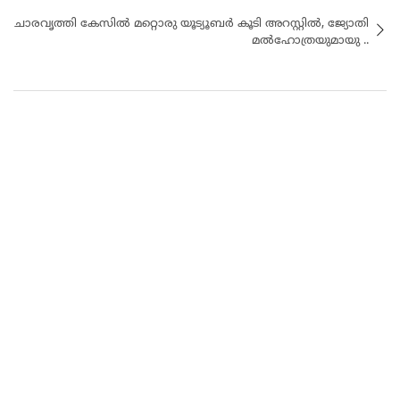
ചാരവൃത്തി കേസിൽ മറ്റൊരു യൂട്യൂബര്‍ കൂടി അറസ്റ്റില്‍, ജ്യോതി
മല്‍ഹോത്രയുമായു ..