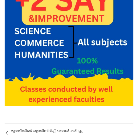
മൂടാടിയിൽ ട്രെയിനിടിച്ച് ഒരാൾ മരിച്ചു