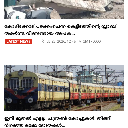
കോഴിക്കോട് പഴക്കംചെന്ന കെട്ടിടത്തിന്റെ സ്ലാബ്
തകർന്നു വീണുണ്ടായ അപക...
LATEST NEWS
FEB 23, 2026, 12:48 PM GMT+0000
ഇനി മുതൽ എട്ടല്ല, പന്ത്രണ്ട് കോച്ചുകള്‍; തിങ്ങി
നിറഞ്ഞ മെമു യാത്രകൾ...