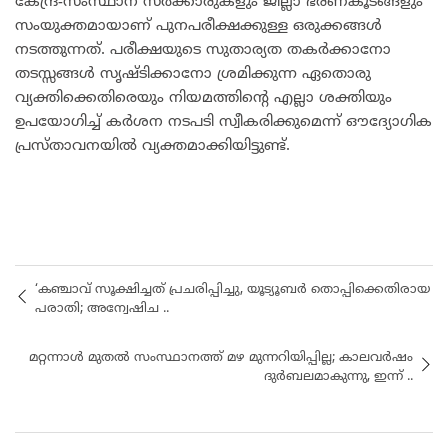
കേന്ദ്ര-സംസ്ഥാന സർക്കാരുകളും ജില്ലാ ഭരണകൂടങ്ങളും
സംയുക്തമായാണ് പുനപരീക്ഷക്കുള്ള ഒരുക്കങ്ങൾ
നടത്തുന്നത്. പരീക്ഷയുടെ സുതാര്യത തകർക്കാനോ
തടസ്സങ്ങൾ സൃഷ്ടിക്കാനോ ശ്രമിക്കുന്ന ഏതൊരു
വ്യക്തിക്കെതിരെയും നിയമത്തിന്റെ എല്ലാ ശക്തിയും
ഉപയോഗിച്ച് കർശന നടപടി സ്വീകരിക്കുമെന്ന് ഔദ്യോഗിക
പ്രസ്താവനയിൽ വ്യക്തമാക്കിയിട്ടുണ്ട്.
‘കഞ്ചാവ് സൂക്ഷിച്ചത് പ്രചരിപ്പിച്ചു, യൂട്യൂബർ തൊപ്പിക്കെതിരായ
പരാതി; അന്വേഷിച ..
മറ്റന്നാൾ മുതൽ സംസ്ഥാനത്ത് മഴ മുന്നറിയിപ്പില്ല; കാലവർഷം
ദുർബലമാകുന്നു, ഇന്ന് ..