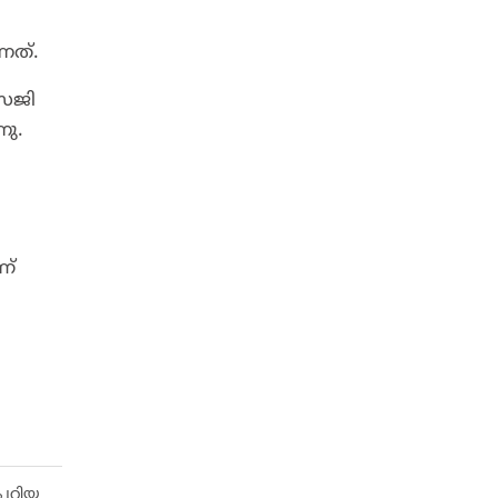
നത്.
സജി
നു.
ണ്
റ്റിയ