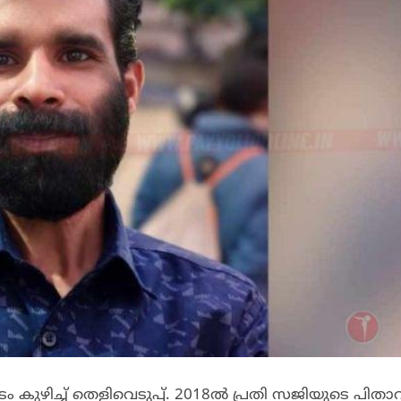
ുഴിച്ച് തെളിവെടുപ്പ്. 2018ൽ പ്രതി സജിയുടെ പിതാവ