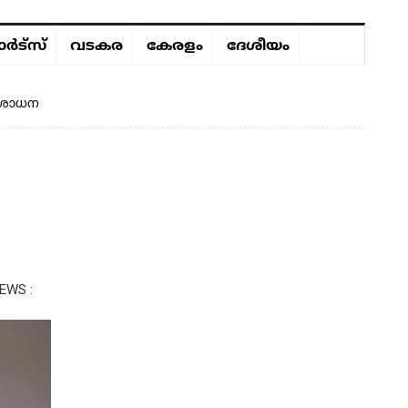
ർട്സ്
വടകര
കേരളം
ദേശീയം
രിശോധന
EWS :