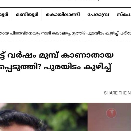
ൂര്‍
മണിയൂര്‍
കൊയിലാണ്ടി
പേരാമ്പ്ര
സ്പോ
കാണാതായ പിതാവിനെയും സജി കൊലപ്പെടുത്തി? പുരയിടം കുഴിച്ച് പ
എട്ട് വർഷം മുമ്പ് കാണാതായ
ുത്തി? പുരയിടം കുഴിച്ച്
SHARE THE N