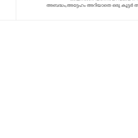
അബദ്ധം,അദ്ദേഹം അറിയാതെ ഒരു കൂട്ടർ ആ