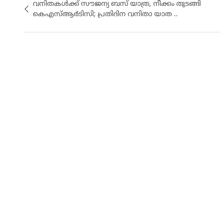
വനിതകള്‍ക്ക് സൗജന്യ ബസ് യാത്ര, നീക്കം തുടങ്ങി
കെഎസ്ആർടിസി; പ്രതിദിന വനിതാ യാത ..