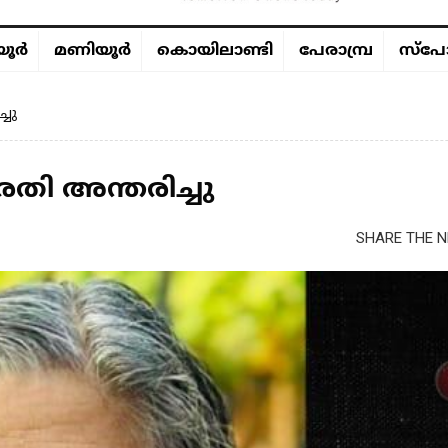
ൂര്‍
മണിയൂര്‍
കൊയിലാണ്ടി
പേരാമ്പ്ര
സ്പോ
്ചു
തി അന്തരിച്ചു
SHARE THE N