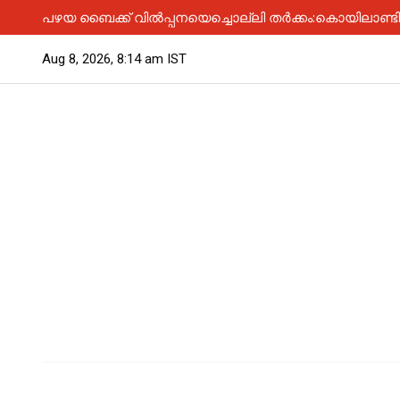
പഴയ ബൈക്ക് വിൽപ്പനയെച്ചൊല്ലി തർക്കം:കൊയിലാണ്ടിയിൽ
Aug 8, 2026, 8:14 am IST