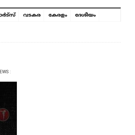
ർട്സ്
വടകര
കേരളം
ദേശീയം
EWS :