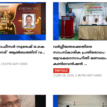
ഓഫീസർ സുരേഷ് ഒ.കെ
വർഗ്ഗീയതക്കെതിരെ
 ‘നേര്’ ആൽബത്തിന് വ...
സാംസ്കാരിക പ്രതിരോധം:
യുവകലാസാഹിതി മണ്ഡലം
6, 2:56 PM GMT+0000
കൺവെൻഷൻ ...
PAYYOLI
JAN 28, 2026, 2:48 PM GMT+0000