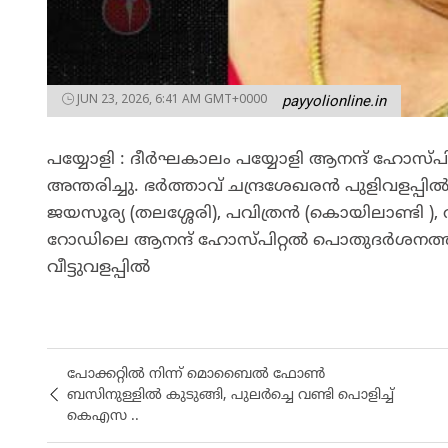
JUN 23, 2026, 6:41 AM GMT+0000
payyolionline.in
പയ്യോളി : ദീർഘകാലം പയ്യോളി ആനന്ദ് ഹോസ്പി
അന്തരിച്ചു. ഭർത്താവ് ചന്ദ്രശേഖരൻ പുളിവളപ്പിൽ.
ജയസൂര്യ (തലശ്ശേരി), പവിത്രൻ (കൊയിലാണ്ടി ), 
റോഡിലെ ആനന്ദ് ഹോസ്പിറ്റൽ പൊതുദർശനത്തിന
വീട്ടുവളപ്പിൽ
പോക്കറ്റിൽ നിന്ന് മൊബൈൽ ഫോൺ
ബസിനുള്ളിൽ കുടുങ്ങി, പുലർച്ചെ വണ്ടി പൊളിച്ച്
കെഎസ ..