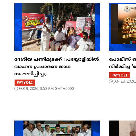
ദേശീയ പണിമുടക്ക് : പയ്യോളിയിൽ
​പോലീസ് 
വാഹന പ്രചാരണ ജാഥ
നിർമ്മിച്ച
സംഘടിപ്പിച്ചു.
PAYYOLI
JAN 28, 202
PAYYOLI
FEB 9, 2026, 3:58 PM GMT+0000