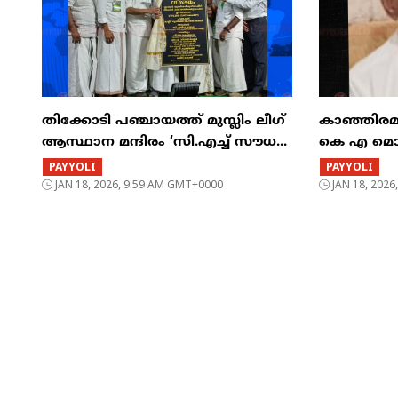
തിക്കോടി പഞ്ചായത്ത് മുസ്ലിം ലീഗ്
കാഞ്ഞിരമ
ആസ്ഥാന മന്ദിരം ‘സി.എച്ച് സൗധ...
കെ എ മൊയ്
PAYYOLI
PAYYOLI
JAN 18, 2026, 9:59 AM GMT+0000
JAN 18, 202