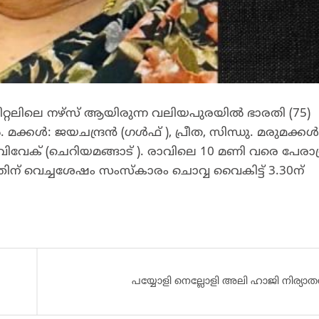
റ്റലിലെ നഴ്സ് ആയിരുന്ന വലിയപുരയിൽ ഭാരതി (75)
 മക്കൾ: ജയചന്ദ്രൻ (ഗൾഫ് ), പ്രീത, സിന്ധു. മരുമക്കൾ
വിവേക് (ചെറിയമങ്ങാട് ). രാവിലെ 10 മണി വരെ പേരാമ്
് വെച്ചശേഷം സംസ്കാരം ചൊവ്വ വൈകിട്ട് 3.30ന്
പയ്യോളി നെല്ലോളി അലി ഹാജി നിര്യാ