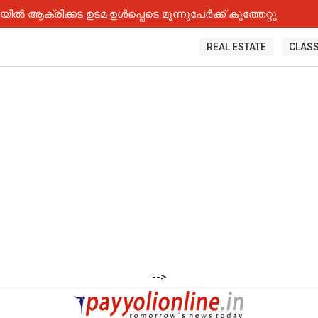
 ആക്രിക്കട ഉടമ ഉൾപ്പെടെ മൂന്നുപേർക്ക് കുത്തേറ്റു
REAL ESTATE
CLASS
-->