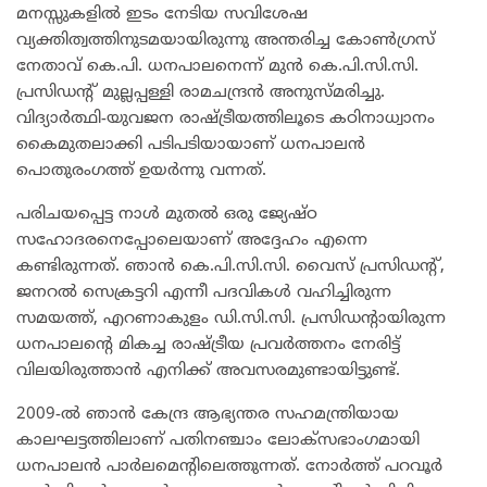
മനസ്സുകളിൽ ഇടം നേടിയ സവിശേഷ
വ്യക്തിത്വത്തിനുടമയായിരുന്നു അന്തരിച്ച കോൺഗ്രസ്
നേതാവ് കെ.പി. ധനപാലനെന്ന് മുൻ കെ.പി.സി.സി.
പ്രസിഡന്റ് മുല്ലപ്പള്ളി രാമചന്ദ്രൻ അനുസ്മരിച്ചു.
വിദ്യാർത്ഥി-യുവജന രാഷ്ട്രീയത്തിലൂടെ കഠിനാധ്വാനം
കൈമുതലാക്കി പടിപടിയായാണ് ധനപാലൻ
പൊതുരംഗത്ത് ഉയർന്നു വന്നത്.
പരിചയപ്പെട്ട നാൾ മുതൽ ഒരു ജ്യേഷ്ഠ
സഹോദരനെപ്പോലെയാണ് അദ്ദേഹം എന്നെ
കണ്ടിരുന്നത്. ഞാൻ കെ.പി.സി.സി. വൈസ് പ്രസിഡന്റ്,
ജനറൽ സെക്രട്ടറി എന്നീ പദവികൾ വഹിച്ചിരുന്ന
സമയത്ത്, എറണാകുളം ഡി.സി.സി. പ്രസിഡന്റായിരുന്ന
ധനപാലന്റെ മികച്ച രാഷ്ട്രീയ പ്രവർത്തനം നേരിട്ട്
വിലയിരുത്താൻ എനിക്ക് അവസരമുണ്ടായിട്ടുണ്ട്.
2009-ൽ ഞാൻ കേന്ദ്ര ആഭ്യന്തര സഹമന്ത്രിയായ
കാലഘട്ടത്തിലാണ് പതിനഞ്ചാം ലോക്‌സഭാംഗമായി
ധനപാലൻ പാർലമെന്റിലെത്തുന്നത്. നോർത്ത് പറവൂർ