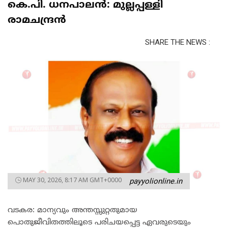
കെ.പി. ധനപാലൻ: മുല്ലപ്പള്ളി
രാമചന്ദ്രൻ
SHARE THE NEWS :
MAY 30, 2026, 8:17 AM GMT+0000
payyolionline.in
വടകര: മാന്യവും അന്തസ്സുറ്റതുമായ
പൊതുജീവിതത്തിലൂടെ പരിചയപ്പെട്ട ഏവരുടെയും