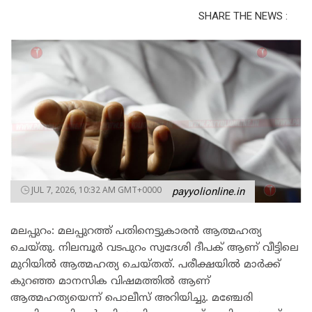
SHARE THE NEWS :
JUL 7, 2026, 10:32 AM GMT+0000
payyolionline.in
മലപ്പുറം: മലപ്പുറത്ത് പതിനെട്ടുകാരൻ ആത്മഹത്യ
ചെയ്തു. നിലമ്പൂർ വടപുറം സ്വദേശി ദീപക് ആണ് വീട്ടിലെ
മുറിയിൽ ആത്മഹത്യ ചെയ്തത്. പരീക്ഷയിൽ മാർക്ക്
കുറഞ്ഞ മാനസിക വിഷമത്തിൽ ആണ്
ആത്മഹത്യയെന്ന് പൊലീസ് അറിയിച്ചു. മഞ്ചേരി