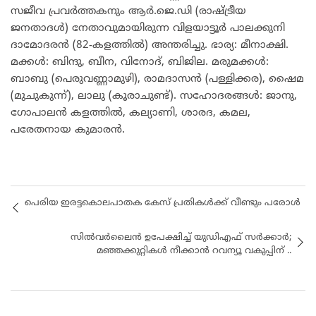
സജീവ പ്രവർത്തകനും ആർ.ജെ.ഡി (രാഷ്ട്രീയ
ജനതാദൾ) നേതാവുമായിരുന്ന വിളയാട്ടൂർ പാലക്കുനി
ദാമോദരൻ (82-കളത്തിൽ) അന്തരിച്ചു. ഭാര്യ: മീനാക്ഷി.
മക്കൾ: ബിന്ദു, ബീന, വിനോദ്, ബിജില. മരുമക്കൾ:
ബാബു (പെരുവണ്ണാമുഴി), രാമദാസൻ (പള്ളിക്കര), ഷൈമ
(മുചുകുന്ന്), ലാലു (കൂരാചുണ്ട്). സഹോദരങ്ങൾ: ജാനു,
ഗോപാലൻ കളത്തിൽ, കല്യാണി, ശാരദ, കമല,
പരേതനായ കുമാരൻ.
പെരിയ ഇരട്ടകൊലപാതക കേസ് പ്രതികൾക്ക്‌ വീണ്ടും പരോൾ
സിൽവർലൈൻ ഉപേക്ഷിച്ച് യുഡിഎഫ് സർക്കാർ;
മഞ്ഞക്കുറ്റികൾ നീക്കാൻ റവന്യൂ വകുപ്പിന് ..