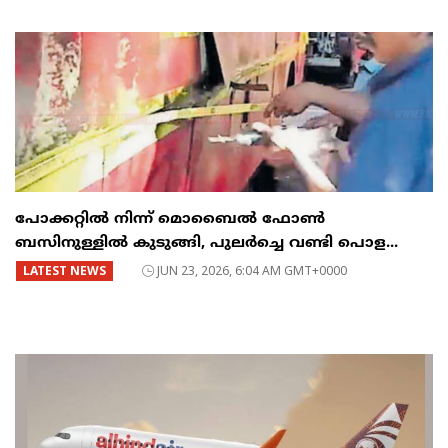
പോക്കറ്റിൽ നിന്ന് മൊബൈൽ ഫോൺ
ബസിനുള്ളിൽ കുടുങ്ങി, പുലർച്ചെ വണ്ടി പൊള...
LATEST NEWS
JUN 23, 2026, 6:04 AM GMT+0000