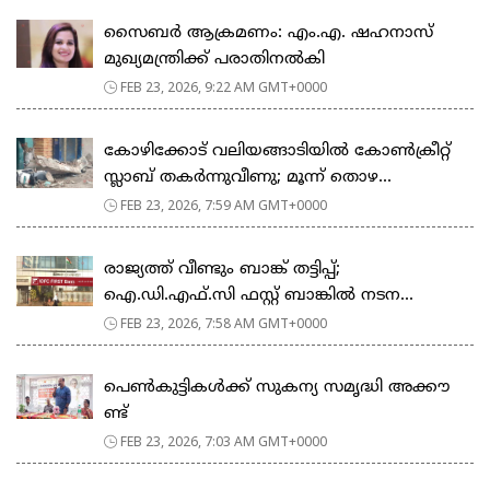
സൈബർ ആക്രമണം: എം.എ. ഷഹനാസ്
മുഖ്യമന്ത്രിക്ക് പരാതിനൽകി
FEB 23, 2026, 9:22 AM GMT+0000
കോഴിക്കോട് വലിയങ്ങാടിയിൽ കോൺക്രീറ്റ്
സ്ലാബ് തകർന്നുവീണു; മൂന്ന് തൊഴ...
FEB 23, 2026, 7:59 AM GMT+0000
രാജ്യത്ത് വീണ്ടും ബാങ്ക് തട്ടിപ്പ്;
ഐ.ഡി.എഫ്.സി ഫസ്റ്റ് ബാങ്കിൽ നടന...
FEB 23, 2026, 7:58 AM GMT+0000
പെ​ൺ​കു​ട്ടി​ക​ൾ​ക്ക് സു​ക​ന്യ സ​മൃ​ദ്ധി അ​ക്കൗ​
ണ്ട്
FEB 23, 2026, 7:03 AM GMT+0000