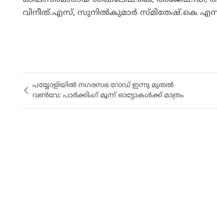
വിനീത്.എസ്, സുനില്‍കുമാര്‍ സ്മിതേഷ്.കെ എന്നിവ
പയ്യോളിയിൽ നഗരസഭ റോഡ് ഇന്നു മുതൽ
വൺവേ: പാർക്കിംഗ് മൂന്ന് ഓട്ടോകൾക്ക് മാത്രം