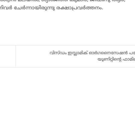
ര്‍ ചേര്‍ന്നായിരുന്നു രക്ഷാപ്രവര്‍ത്തനം.
വിസ്ഡം ഇസ്ലാമിക് ഓർഗനൈസേഷൻ പയ്
യൂണിറ്റിൻ്റെ ഫാമിലി 