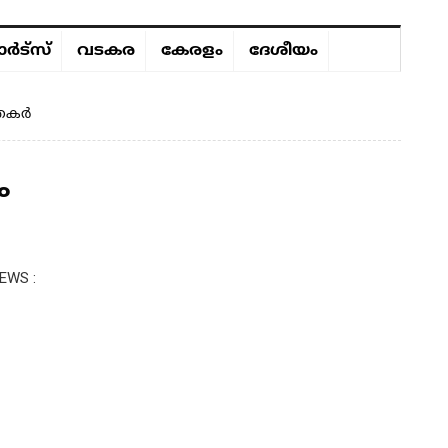
ർട്സ്
വടകര
കേരളം
ദേശീയം
ത്തകർ
ം
EWS :