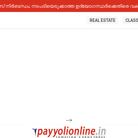
നിർബന്ധം; നടപടിയെടുക്കാത്ത ഉദ്യോ​ഗസ്ഥർക്കെതിരെ വകുപ
REAL ESTATE
CLASS
-->