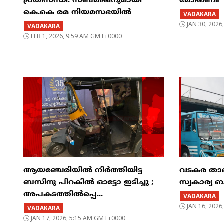
പ്രതിസന്ധി: സബ്മിഷനുമായി
മോഷണം
കെ.കെ രമ നിയമസഭയിൽ
VADAKARA
JAN 30, 202
VADAKARA
FEB 1, 2026, 9:59 AM GMT+0000
ആയഞ്ചേരിയിൽ നിർത്തിയിട്ട
വടകര താല
ബസിനു പിറകിൽ ഓട്ടോ ഇടിച്ചു ;
സ്വകാര്യ
അപകടത്തിൽപ്പെ...
VADAKARA
JAN 16, 202
VADAKARA
JAN 17, 2026, 5:15 AM GMT+0000