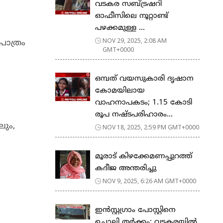
വടകര സബ്ട്രഷറി
ഓഫീസിലെ നൂറ്റാണ്ട്
പഴക്കമുള്ള ...
NOV 29, 2025, 2:08 AM
പാത്രം
GMT+0000
ഒമ്പത് വയസുകാരി ദൃഷാന
കോമയിലായ
വാഹനാപകടം; 1.15 കോടി
രൂപ നഷ്ടപരിഹാരം...
ലും,
NOV 18, 2025, 2:59 PM GMT+0000
മൂരാട് കിഴക്കേമണപ്പുറത്ത്
കദീജ അന്തരിച്ചു
NOV 9, 2025, 6:26 AM GMT+0000
ഇൻസ്റ്റഗ്രാം പോസ്റ്റിനെ
ചൊല്ലി തർക്കം; വടകരയിൽ