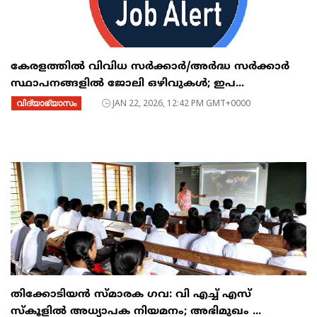
കേരളത്തിൽ വിവിധ സർക്കാർ/അർദ്ധ സർക്കാർ
സ്ഥാപനങ്ങളിൽ ജോലി ഒഴിവുകൾ; ഇപ...
വിദ്യാഭ്യാസം
JAN 22, 2026, 12:42 PM GMT+0000
തിക്കോടിയൻ സ്മാരക ഗവ: വി എച്ച് എസ്
സ്കൂളിൽ അധ്യാപക നിയമനം; അഭിമുഖം ...