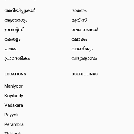
അറിയിപ്പുകള്‍
ഭാരതം
ആരോഗ്യം
മൂവീസ്
ഇവന്റ്സ്
ലേഖനങ്ങള്‍
കേരളം
ലോകം
ചരമം
വാണിജ്യം
പ്രാദേശികം
വിദ്യാഭ്യാസം
LOCATIONS
USEFUL LINKS
Maniyoor
Koyilandy
Vadakara
Payyoli
Perambra
Thikkodi