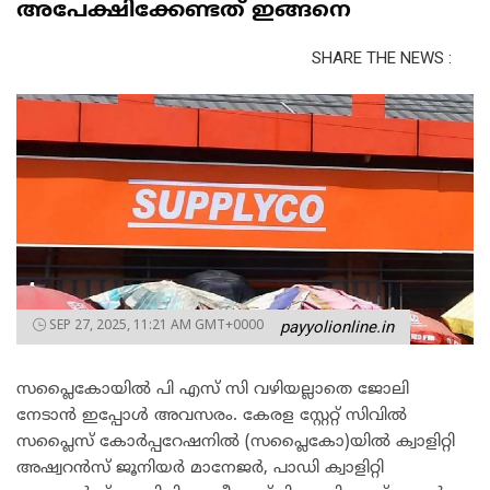
അപേക്ഷിക്കേണ്ടത് ഇങ്ങനെ
SHARE THE NEWS :
SEP 27, 2025, 11:21 AM GMT+0000
payyolionline.in
സപ്ലൈകോയിൽ പി എസ് സി വഴിയല്ലാതെ ജോലി
നേടാൻ ഇപ്പോൾ അവസരം. കേരള സ്റ്റേറ്റ് സിവിൽ
സപ്ലൈസ് കോർപ്പറേഷനിൽ (സപ്ലൈകോ)യിൽ ക്വാളിറ്റി
അഷ്വറൻസ് ജൂനിയർ മാനേജർ, പാഡി ക്വാളിറ്റി