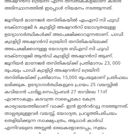
അഷ്വറൻസ് ട്രെയിനി എന്നീ തസ്തികകളിലാണ് കരാർ
അടിസ്ഥാനത്തിൽ ഇപ്പോൾ നിയമനം നടത്തുന്നത്.
ജൂനിയർ മാനേജർ തസ്തികയിൽ എംഎസ് സി ഫുഡ്
ടെക്നോളജി & ക്വാളിറ്റി അഷ്വറൻസ് യോഗ്യതയുള്ള
ഉദ്യോഗാർത്ഥികൾക്ക് അപേക്ഷിക്കാവുന്നതാണ്. പാഡി
ക്വാളിറ്റി അഷ്വറൻസ് ട്രെയിനി തസ്തികയിലേക്ക്
അപേക്ഷിക്കാനുള്ള യോഗ്യത ബിഎസ് സി ഫുഡ്
ടെക്നോളജി ആൻഡ് ക്വാളിറ്റി അഷ്വറൻസ് ആണ്.
ജൂനിയർ മാനേജർ തസ്തികയ്ക്ക് പ്രതിമാസം 23, 000
രൂപയും പാഡി ക്വാളിറ്റി അഷ്വറൻസ് ട്രെയിനി
തസ്തികയ്ക്ക് പ്രതിമാസം 15,000 രൂപയുമാണ് പ്രതിഫലം
ലഭിക്കുക. ഉദ്യോഗാർത്ഥികളുടെ പ്രായം 25 വയസ്സിൽ
കവിയാൻ പാടില്ല.സെപ്റ്റംബർ 27 രാവിലെ 11ന്
എറണാകുളം കടവന്ത്ര സപ്ലൈകോ കേന്ദ്ര
കാര്യാലയത്തിലാണ് വാക്ക്- ഇൻ ഇൻറർവ്യൂ നടത്തുന്നത്.
താല്പര്യമുള്ളവർ വയസ്സ്, യോഗ്യത, പ്രവൃത്തിപരിചയം
തെളിയിക്കുന്ന സാക്ഷ്യപത്രം, ആധാർ കാർഡ്
എന്നിവയുടെ അസ്സൽ രേഖകളോടൊപ്പം, സ്വയം