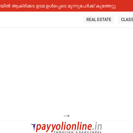
 ആക്രിക്കട ഉടമ ഉൾപ്പെടെ മൂന്നുപേർക്ക് കുത്തേറ്റു
REAL ESTATE
CLASS
-->