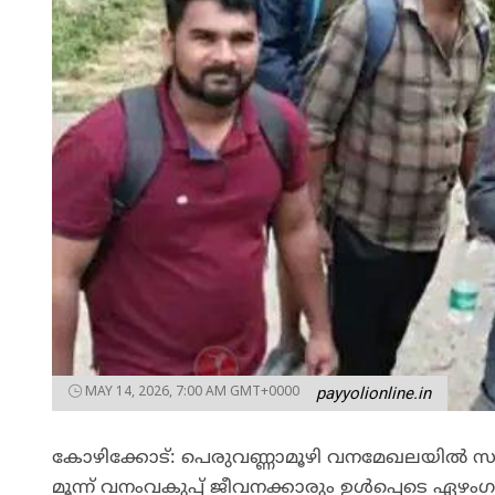
MAY 14, 2026, 7:00 AM GMT+0000
payyolionline.in
കോഴിക്കോട്: പെരുവണ്ണാമൂഴി വനമേഖലയിൽ സ
മൂന്ന് വനംവകുപ്പ് ജീവനക്കാരും ഉൾപ്പെടെ