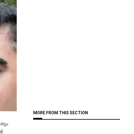
MORE FROM THIS SECTION
രും
ൽ