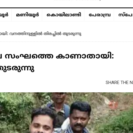
ൂര്‍
മണിയൂര്‍
കൊയിലാണ്ടി
പേരാമ്പ്ര
സ്പോ
 വനത്തിനുള്ളിൽ തിരച്ചിൽ തുടരുന്നു
വേ സംഘത്തെ കാണാതായി:
ുടരുന്നു
SHARE THE N