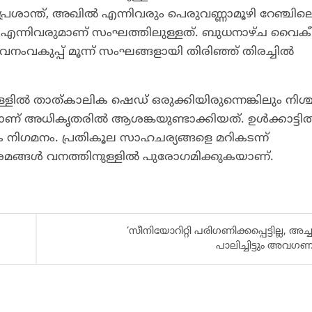
പ്രശാന്ത്, അഖിൽ എന്നിവരും പെരുവണ്ണാമൂഴി റേഞ്ചില
 എന്നിവരുമാണ് സംഘത്തിലുള്ളത്. ബുധനാഴ്ച വൈകീ
 വനംവകുപ്പ് മൂന്ന് സംഘങ്ങളായി തിരിഞ്ഞ് തിരച്ചിൽ
ള്ളിൽ താത്കാലിക ഷെഡ് ഒരുക്കിയിരുന്നെങ്കിലും നിശ്
ണ് അധികൃതരിൽ ആശങ്കയുണ്ടാക്കിയത്. ഉൾക്കാട്ടി
ക നിഗമനം. പ്രതികൂല സാഹചര്യങ്ങളെ മറികടന്ന്
രമങ്ങൾ വനത്തിനുള്ളിൽ പുരോഗമിക്കുകയാണ്.
‘സീനിയോറിറ്റി പരി​ഗണിക്കപ്പെട്ടില്ല, അച്
പാലിച്ചിട്ടും അവ​ഗണ