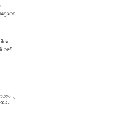
െ
ട്ടോടെ
ചിത
ൽ വഴി
ചടക്കം
നR ..