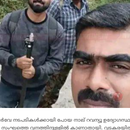
ർവേ നടപടികൾക്കായി പോയ നാല് റവന്യൂ ഉദ്യോഗസ്ഥ
 ഏഴംഗ സംഘത്തെ വനത്തിനുള്ളിൽ കാണാതായി. വടകരയി