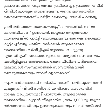
വിജയൻ. തന്നെ ഒതുക്കി എന്നത് വ്യാജ
പ്രചാരണമാണെന്നും അവർ പ്രതികരിച്ചു. പ്രചാരണത്തിന്
പിന്നിൽ പ്രത്യേക അജണ്ടയുണ്ട്. തന്നെ മത്സരത്തിന്
തെരഞ്ഞെടുത്തത് പാർട്ടിയാണെന്നും അവർ പറഞ്ഞു.
പ്രതീക്ഷിക്കാത്ത തെരഞ്ഞെടുപ്പ് ഫലമാണിത്. വലിയ
തോൽവിയാണ് ഉണ്ടായത്. മാറ്റമോ തിരുത്തലോ
വേണമെങ്കിൽ പാർട്ടി വരുത്തുമെന്നും കെ കെ ശൈലജ
കൂട്ടിച്ചേർത്തു. പുതിയ സർക്കാർ ആശമാരുടെ
ഓണറേറിയം വർധിപ്പിച്ചത് സ്വാഗതം ചെയ്യുന്നു.
എൽഡിഎഫ് സർക്കാർ മുൻകാലങ്ങളിൽ ഓണറേറിയം
വർധിപ്പിച്ചതും ഓർക്കണം. കേന്ദ്ര വിഹിതം ലഭിക്കാതെ
വരുമ്പോൾ സംസ്ഥാനങ്ങൾ സാമ്പത്തികമായി
ഞെരുങ്ങുമെന്നും അവർ വ്യക്തമാക്കി.
ആശ വർക്കമാർക്ക് നൽകിയ വാക്ക് പാലിക്കുമെന്നാണ്
മുഖ്യമന്ത്രി വി ഡി സതീശൻ മന്ത്രിസഭാ യോഗത്തിന്
ശേഷം മാധ്യമങ്ങളോട് പറഞ്ഞത്. ആശമാരുടെ
ഓണറേറിയം കൂട്ടാൻ തീരുമാനിച്ചെന്നും 3,000 രൂപയുടെ
വർദ്ധനവായിരിക്കും ഉണ്ടാവുകയെന്നും വി ഡി സതീശൻ