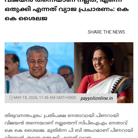
വിജയൻ തന്നെയാണ് നല്ലത്, എന്നെ
ഒതുക്കി എന്നത് വ്യാജ പ്രചാരണം: കെ
കെ ശൈലജ
SHARE THE NEWS :
MAY 18, 2026, 11:45 AM GMT+0000
payyolionline.in
തിരുവനന്തപുരം: പ്രതിപക്ഷ നേതാവായി പിണറായി
വിജയൻ തന്നെയാണ് നല്ലതെന്ന് സിപിഐഎം നേതാവ്
കെ കെ ശൈലജ. മുതിർന്ന പി ബി അംഗമാണ് പിണറായി