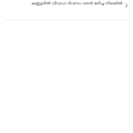
കണ്ണൂരിൽ വിവാഹ ദിവസം വരൻ മരിച്ച നിലയിൽ