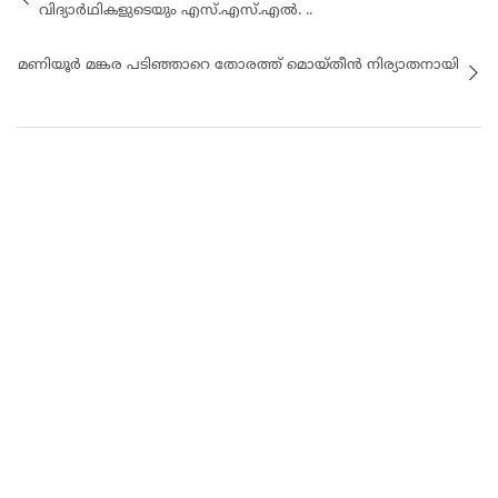
വിദ്യാർഥികളുടെയും എസ്.എസ്.എൽ. ..
മണിയൂർ മങ്കര പടിഞ്ഞാറെ തോരത്ത് മൊയ്തീൻ നിര്യാതനായി