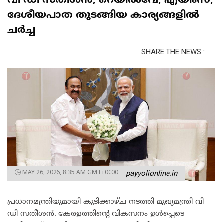
വി ഡി സതീശൻ; റെയിൽവേ, എയിംസ്,
ദേശീയപാത തുടങ്ങിയ കാര്യങ്ങളിൽ
ചർച്ച
SHARE THE NEWS :
MAY 26, 2026, 8:35 AM GMT+0000
payyolionline.in
പ്രധാനമന്ത്രിയുമായി കൂടിക്കാഴ്ച നടത്തി മുഖ്യമന്ത്രി വി
ഡി സതീശൻ. കേരളത്തിന്റെ വികസനം ഉൾപ്പെടെ