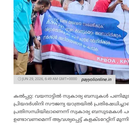
JUN 29, 2026, 6:49 AM GMT+0000
payyolionline.in
കൽപ്പറ്റ: വയനാട്ടിൽ സ്വകാര്യ ബസുകൾ പണിമു
പ്രിയദർശിനി സൗജന്യ യാത്രയിൽ പ്രതിഷേധിച്ചാ
പ്രതിസന്ധിയിലാണെന്ന് സ്വകാര്യ ബസുടമകൾ പ
ഉണ്ടാവണമെന്ന് ആവശ്യപ്പെട്ട് കളക്ടറേറ്റിന് മുന്