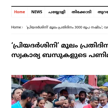
NEWS
Home
പയ്യോളി
തിക്കോടി
തുറയ
Home
‘പ്രിയദർശിനി’ മൂലം പ്രതിദിനം 3000 രൂപ നഷ്ടം’
‘പ്രിയദർശിനി’ മൂലം പ്രതിദി
സ്വകാര്യ ബസുകളുടെ പണിമു