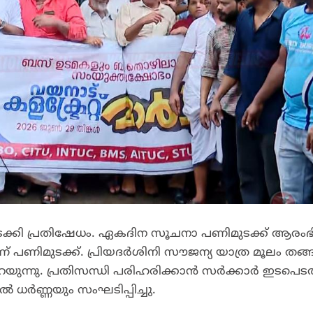
ടക്കി പ്രതിഷേധം. ഏകദിന സൂചനാ പണിമുടക്ക് ആരംഭിച
ണ് പണിമുടക്ക്. പ്രിയദർശിനി സൗജന്യ യാത്ര മൂലം തങ
റയുന്നു. പ്രതിസന്ധി പരിഹരിക്കാൻ സർക്കാർ ഇടപെ
നിൽ ധർണ്ണയും സംഘടിപ്പിച്ചു.