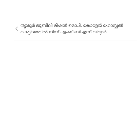
തൃശൂർ ജൂബിലി മിഷൻ മെഡി. കോളേജ് ഹോസ്റ്റൽ
കെട്ടിടത്തിൽ നിന്ന് എംബിബിഎസ് വിദ്യാർ ..