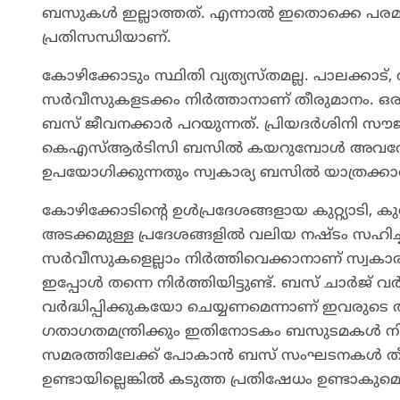
ബസുകൾ ഇല്ലാത്തത്. എന്നാൽ ഇതൊക്കെ പരമാവ
പ്രതിസന്ധിയാണ്.
കോഴിക്കോടും സ്ഥിതി വ്യത്യസ്തമല്ല. പാലക്കാട്,
സർവീസുകളടക്കം നിർത്താനാണ് തീരുമാനം. ഒര
ബസ് ജീവനക്കാർ പറയുന്നത്. പ്രിയദർശിനി സൗജ
കെഎസ്ആർടിസി ബസിൽ കയറുമ്പോൾ അവരോടൊ
ഉപയോഗിക്കുന്നതും സ്വകാര്യ ബസിൽ യാത്രക
കോഴിക്കോടിന്റെ ഉൾപ്രദേശങ്ങളായ കുറ്റ്യാടി, 
അടക്കമുള്ള പ്രദേശങ്ങളിൽ വലിയ നഷ്ടം സഹിച്
സർവീസുകളെല്ലാം നിർത്തിവെക്കാനാണ് സ്വക
ഇപ്പോൾ തന്നെ നിർത്തിയിട്ടുണ്ട്. ബസ് ചാർ
വർദ്ധിപ്പിക്കുകയോ ചെയ്യണമെന്നാണ് ഇവരുടെ ആവശ്
ഗതാഗതമന്ത്രിക്കും ഇതിനോടകം ബസുടമകൾ നിവ
സമരത്തിലേക്ക് പോകാൻ ബസ് സംഘടനകൾ തീരുമാ
ഉണ്ടായില്ലെങ്കിൽ കടുത്ത പ്രതിഷേധം ഉണ്ടാകു