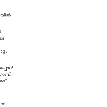
്ലയിൽ
്
ടെ
യോളം
ഇപ്പോൾ
താണ്.
ാണ്
ിസി