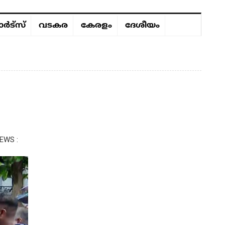
ർട്സ്
വടകര
കേരളം
ദേശീയം
EWS :