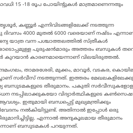
ധി 15 -18 രൂപ പോയിന്റുകൾ മാത്രമാണെന്നതും
 തൃശൂർ, കണ്ണൂർ എന്നിവിടങ്ങളിലേക്ക് നടത്തുന്ന
ു ദിവസം 4000 മുതൽ 6000 വരെയാണ് നഷ്ടം എന്നാണ
ന്യ യാത്ര വന്ന പശ്ചാത്തലത്തിൽ സ്ത്രീകൾ
പ്പമുള്ള പുരുഷൻമാരും അത്തരം ബസുകൾ തന്
്കാർ കുറയാൻ കാരണമായെന്നാണ് വിലയിരുത്തൽ.
കുന്ദമംഗലം, താമരശേരി, മുക്കം, മാവൂർ, വടകര, കൊയില
ചാണ് സർവീസ് നടത്തുന്നത്. ഇത്തരം മേഖലകളിലേക്കു
ാര്യ ബസുടമകളുടെ തീരുമാനം. പകുതി സർവീസുകളോള
ജ് വർധന നടപ്പിലാക്കുകയോ വിദ്യാർത്ഥികളുടെ കൺസെ
യം. ഇതുമായി ബന്ധപ്പെട്ട് മുഖ്യമന്ത്രിക്കും
േദനം നൽകിയിട്ടുണ്ട്. അതിനാൽ ഇപ്പോൾ ഒരു
നിച്ചിട്ടില്ല. എന്നാൽ അനുകൂലമായ തീരുമാനം
മെന്നാണ് ബസുടമകൾ പറയുന്നത്.