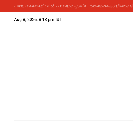
പഴയ ബൈക്ക് വിൽപ്പനയെച്ചൊല്ലി തർക്കം:കൊയിലാണ്ടിയിൽ
Aug 8, 2026, 8:13 pm IST