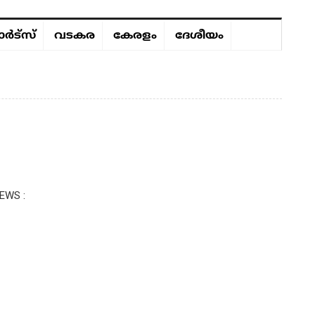
ർട്സ്
വടകര
കേരളം
ദേശീയം
EWS :