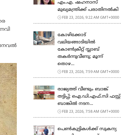
എം.എ. ഷഹനാസ്
മുഖ്യമന്ത്രിക്ക് പരാതിനൽകി
FEB 23, 2026, 9:22 AM GMT+0000
രെ
നേവി
കോഴിക്കോട്
വലിയങ്ങാടിയിൽ
, നേവൽ
കോൺക്രീറ്റ് സ്ലാബ്
തകർന്നുവീണു; മൂന്ന്
തൊഴ...
FEB 23, 2026, 7:59 AM GMT+0000
രാജ്യത്ത് വീണ്ടും ബാങ്ക്
തട്ടിപ്പ്; ഐ.ഡി.എഫ്.സി ഫസ്റ്റ്
ബാങ്കിൽ നടന...
FEB 23, 2026, 7:58 AM GMT+0000
പെ​ൺ​കു​ട്ടി​ക​ൾ​ക്ക് സു​ക​ന്യ