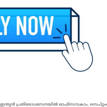
്ക് ഇന്ത്യൻ പ്രതിരോധസേനയിൽ ഓഫിസറാകാം. സെപ്റ്