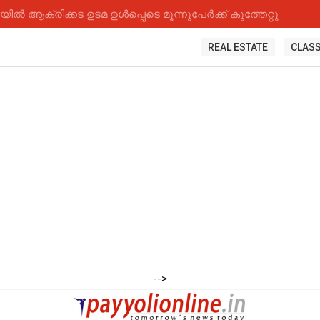
 ആക്രിക്കട ഉടമ ഉൾപ്പെടെ മൂന്നുപേർക്ക് കുത്തേറ്റു
REAL ESTATE
CLASS
-->