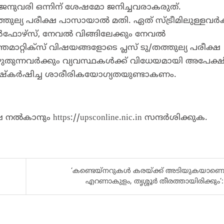
 ജനുവരി ഒന്നിന് ശേഷമോ ജനിച്ചവരാകരുത്.
്തുല്യ പരീക്ഷ പാസായാൽ മതി. ഏത് സ്ട്രീമിലുള്ളവർക
ോഴ്സ്, നേവൽ വിങ്ങിലേക്കും നേവൽ
്തമാറ്റിക്സ് വിഷയങ്ങളോടെ പ്ലസ് ടു/തത്തുല്യ പരീക്ഷ
യെഴുതുന്നവർക്കും വ്യവസ്ഥകൾക്ക് വിധേയമായി അപേക്ഷി
ിഷ്‍കർഷിച്ച ശാരീരികയോഗ്യതയുണ്ടാകണം.
ഷ നൽകാനും
https://upsconline.nic.in
സന്ദർശിക്കുക.
‘കണ്ടെയ്നറുകൾ കരയ്ക്ക് അടിയുകയാണെങ
എറണാകുളം, തൃശ്ശൂർ തീരത്തായിരിക്കും’: