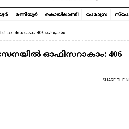
ൂര്‍
മണിയൂര്‍
കൊയിലാണ്ടി
പേരാമ്പ്ര
സ്പോ
േനയിൽ ഓഫിസറാകാം: 406 ഒഴിവുകൾ
രോധ സേനയിൽ ഓഫിസറാകാം: 406
SHARE THE N