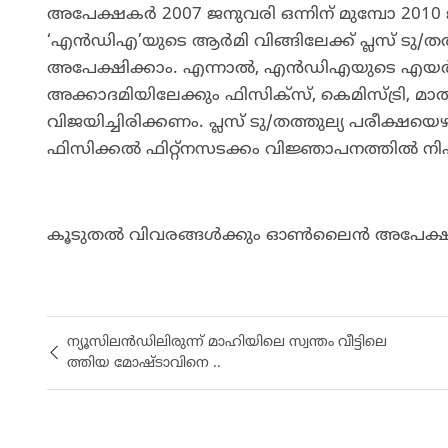
അപേക്ഷകർ 2007 ജനുവരി ഒന്നിന് മുമ്പോ 2010
‘എൻഡിഎ’യുടെ ആർമി വിങ്ങിലേക്ക് പ്ലസ് ടു/തത
അപേക്ഷിക്കാം. എന്നാൽ, എൻഡിഎയുടെ എയർഫ
അക്കാദമിയിലേക്കും ഫിസിക്സ്, കെമിസ്ട്രി, മാത
വിജയിച്ചിരിക്കണം. പ്ലസ് ടു/തത്തുല്യ പരീക്ഷ
ഫിസിക്കൽ ഫിറ്റ്നസടക്കം വിജ്ഞാപനത്തിൽ ന
കൂടുതൽ വിവരങ്ങൾക്കും ഓൺലൈൻ അപേക്
ന്യൂ​സി​ലൻഡി​ലി​രു​ന്ന് മാ​ഹി​യി​ലെ സ്വ​ന്തം വീ​ട്ടി​ലെ​
ത്തി​യ മോ​ഷ്ടാ​വി​നെ ..