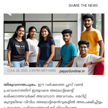
SHARE THE NEWS :
JUL 28, 2025, 3:39 PM GMT+0000
payyolionline.in
തിരുവനന്തപുരം
: ഈ വർഷത്തെ പ്ലസ് വൺ
പ്രവേശനത്തിന് ഇതുവരെ അലോട്ട്മെന്റ്
ലഭിക്കാത്തവർക്ക് അവസാന അവസരം. മെറിറ്റ്
ക്വാട്ടയിലെ വിവിധ അലോട്ട്‌മെൻറുകളിൽ അപേക്ഷിച്ചിട്ടും