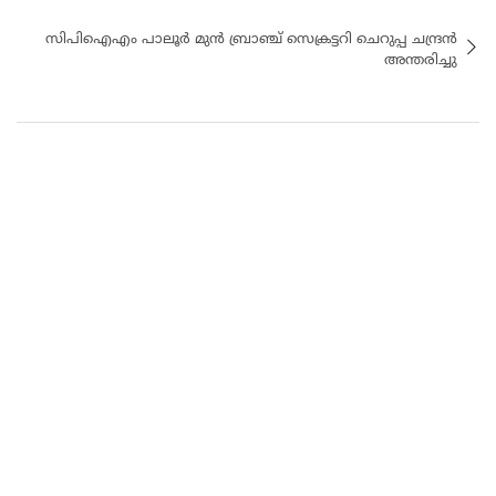
സിപിഐഎം പാലൂർ മുൻ ബ്രാഞ്ച് സെക്രട്ടറി ചെറുപ്പ ചന്ദ്രൻ
അന്തരിച്ചു