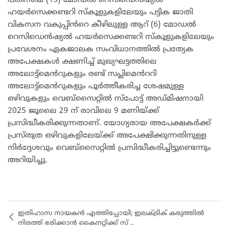
പതിനഞ്ച് (15) മോഡൽ റെസിഡെൻഷ്യൽ
ഹയർസെക്കണ്ടറി സ്‌കൂളുകളിലേയും പട്ടിക ജാതി
വികസന വകുപ്പിൻറെ കീഴിലുള്ള ആറ് (6) മോഡൽ
റെസിഡെൻഷ്യൽ ഹയർസെക്കണ്ടറി സ്‌കൂളുകളിലേയും
പ്രവേശനം ഏകജാലക സംവിധാനത്തിൽ പ്രത്യേക
അപേക്ഷകൾ ക്ഷണിച്ച് മുഖ്യഘട്ടത്തിലെ
അലോട്ട്മെൻറുകളും രണ്ട് സപ്ലിമെൻററി
അലോട്ട്മെൻറുകളും പൂർത്തീകരിച്ച ശേഷമുള്ള
ഒഴിവുകളും വെബ്സൈറ്റിൽ സ്പോട്ട് അഡ്‌മിഷനായി
2025 ജൂലൈ 29 ന് രാവിലെ 9 മണിയ്ക്ക്
പ്രസിദ്ധീകരിക്കുന്നതാണ്. യോഗ്യരായ അപേക്ഷകർക്ക്
പ്രസ്തുത ഒഴിവുകളിലേയ്ക്ക് അപേക്ഷിക്കുന്നതിനുള്ള
നിർദ്ദേശവും വെബ്സൈറ്റിൽ പ്രസിദ്ധീകരിച്ചിട്ടുണ്ടെന്നും
അറിയിച്ചു.
ഇതിഹാസ നായകൻ എത്തിപ്പോയി; ഇലക്ട്രിക് കരുത്തിൽ
നിരത്ത് ഭരിക്കാൻ കൈനറ്റിക്ക് സ് ..