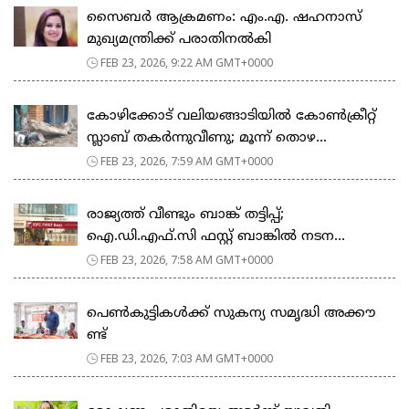
സൈബർ ആക്രമണം: എം.എ. ഷഹനാസ്
മുഖ്യമന്ത്രിക്ക് പരാതിനൽകി
FEB 23, 2026, 9:22 AM GMT+0000
കോഴിക്കോട് വലിയങ്ങാടിയിൽ കോൺക്രീറ്റ്
സ്ലാബ് തകർന്നുവീണു; മൂന്ന് തൊഴ...
FEB 23, 2026, 7:59 AM GMT+0000
രാജ്യത്ത് വീണ്ടും ബാങ്ക് തട്ടിപ്പ്;
ഐ.ഡി.എഫ്.സി ഫസ്റ്റ് ബാങ്കിൽ നടന...
FEB 23, 2026, 7:58 AM GMT+0000
പെ​ൺ​കു​ട്ടി​ക​ൾ​ക്ക് സു​ക​ന്യ സ​മൃ​ദ്ധി അ​ക്കൗ​
ണ്ട്
FEB 23, 2026, 7:03 AM GMT+0000