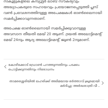
സ്‌കൂളുകളിലെ കമ്പ്യൂട്ടർ ലാബ് സൗകര്യവും
അദ്ധ്യാപകരുടെ സഹായവും പ്രയോജനപ്പെടുത്തി പ്ലസ്
വൺ പ്രവേശനത്തിനുള്ള അപേക്ഷകൾ ഓൺലൈനായി
സമർപ്പിക്കാവുന്നതാണ്.
അപേക്ഷ ഓൺലൈനായി സമർപ്പിക്കുവാനുള്ള
അവസാന തീയതി മേയ് 20 ആണ്. ട്രയൽ അലോട്ട്‌മെന്റ്
മേയ് 24നും ആ​ദ്യ അലോട്ട്മെന്റ് ജൂൺ 2നുമാണ്.
കോഴിക്കോട് ഡ്രോണ്‍ പറത്തുന്നതിനും പടക്കം
പൊട്ടിക്കുന്നതിനും നിരോധനം
താമരശ്ശേരിയില്‍ ലഹരിക്ക് അടിമയായ ഭർത്താവ് ക്രൂരമായി
മർദിച്ചു: അർദ്ധരാത്രി വീ ..