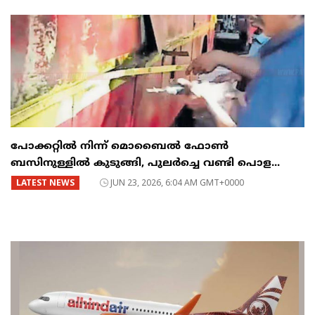
പോക്കറ്റിൽ നിന്ന് മൊബൈൽ ഫോൺ
ബസിനുള്ളിൽ കുടുങ്ങി, പുലർച്ചെ വണ്ടി പൊള...
LATEST NEWS
JUN 23, 2026, 6:04 AM GMT+0000