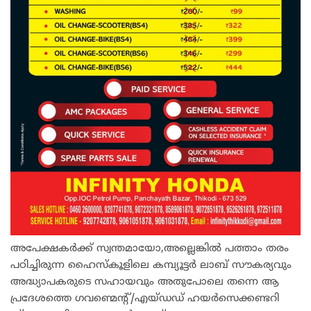
അപേക്ഷകർക്ക് സ്വന്തമായോ,അല്ലെങ്കിൽ പത്താം തരം
പഠിച്ചിരുന്ന ഹൈസ്‌കൂളിലെ കമ്പ്യൂട്ടർ ലാബ് സൗകര്യവും
അദ്ധ്യാപകരുടെ സഹായവും അതുപോലെ തന്നെ ആ
പ്രദേശത്തെ ഗവണ്മെന്റ്/എയ്ഡഡ് ഹയർസെക്കണ്ടറി