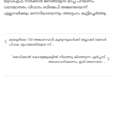
യുഡിഎഫ് സർക്കാർ ജനങ്ങളോട് മാപ്പ് പറയണം.
വന്ദേമാതരം വിവാദം ബിജെപി അജണ്ടയെന്ന്
എല്ലാവർക്കും മനസിലായെന്നും അദ്ദേഹം കൂട്ടിച്ചേർത്തു.
കടലൂരിലെ 130 അങ്കണവാടി കുരുന്നുകൾക്ക് ബ്ലോക്ക് മെമ്പർ
പി.കെ. മുഹമ്മദലിയുടെ സ് ..
‘മെഡിക്കൽ കോളേജുകളിൽ നിലത്തു കിടത്തുന്ന ഏർപ്പാട്
അവസാനിക്കണം, ഇത് അനാരോ ..