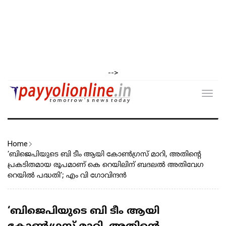
-->
Toggl
navig
Home
‘ബിജെപിയുടെ ബി ടീം ആയി കോൺഗ്രസ് മാറി, അതിന്റെ
പ്രകടിതമായ രൂപമാണ് കെ റെയിലിന് ബദലൽ അതിവേഗ
റെയിൽ പദ്ധതി’; എം വി ഗോവിന്ദൻ
‘ബിജെപിയുടെ ബി ടീം ആയി