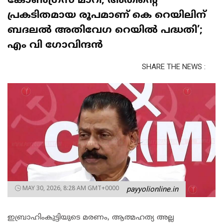
കോൺഗ്രസ് മാറി, അതിന്റെ
പ്രകടിതമായ രൂപമാണ് കെ റെയിലിന്
ബദലൽ അതിവേഗ റെയിൽ പദ്ധതി’;
എം വി ഗോവിന്ദൻ
SHARE THE NEWS :
MAY 30, 2026, 8:28 AM GMT+0000
payyolionline.in
ഇബ്രാഹിംകുട്ടിയുടെ മരണം, ആത്മഹത്യ അല്ല