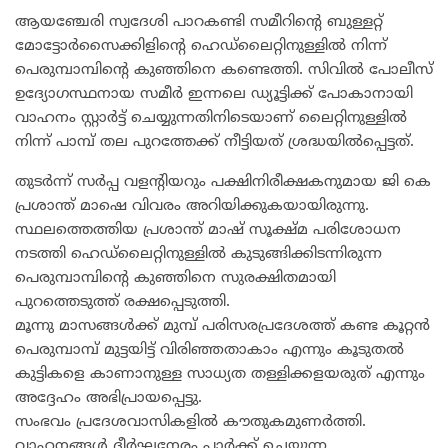
ആയഞ്ചേരി സ്വദേശി പാറകണ്ടി സമീറിന്റെ ബുള്ളറ്റ്
മോട്ടോർസൈക്കിളിന്റെ ഹെഡ്‌ലൈറ്റിനുള്ളിൽ നിന്ന്
പെരുമ്പാമ്പിന്റെ കുഞ്ഞിനെ കണ്ടെത്തി. സിവിൽ പോലീസ്
ഉദ്യോഗസ്ഥനായ സമീർ ഇന്നലെ ഡ്യൂട്ടിക്ക് പോകാനായി
വാഹനം സ്റ്റാർട്ട് ചെയ്യുന്നതിനിടെയാണ് ലൈറ്റിനുള്ളിൽ
നിന്ന് പാമ്പ് തല പുറത്തേക്ക് നീട്ടിയത് ശ്രദ്ധയിൽപ്പെട്ടത്.
തുടർന്ന് സർപ്പ വളന്റിയറും പക്ഷിനിരീക്ഷകനുമായ ജി കെ
പ്രശാന്ത് മാഷെ വിവരം അറിയിക്കുകയായിരുന്നു.
സ്ഥലത്തെത്തിയ പ്രശാന്ത്‌ മാഷ് സൂക്ഷ്മ പരിശോധന
നടത്തി ഹെഡ്‌ലൈറ്റിനുള്ളിൽ കുടുങ്ങിക്കിടന്നിരുന്ന
പെരുമ്പാമ്പിന്റെ കുഞ്ഞിനെ സുരക്ഷിതമായി
പുറത്തെടുത്ത് രക്ഷപ്പെടുത്തി.
മൂന്നു മാസങ്ങൾക്ക് മുമ്പ് പരിസരപ്രദേശത്ത് കണ്ട കൂറ്റൻ
പെരുമ്പാമ്പ് മുട്ടയിട്ട് വിരിഞ്ഞതാകാം എന്നും കൂടുതൽ
കുട്ടികളെ കാണാനുള്ള സാധ്യത തള്ളിക്കളയരുത് എന്നും
അദ്ദേഹം അഭിപ്രായപ്പെട്ടു.
സംഭവം പ്രദേശവാസികളിൽ കൗതുകമുണർത്തി.
വാഹനങ്ങൾ ദീർഘനേരം പാർക്ക് ചെയ്യുന്ന