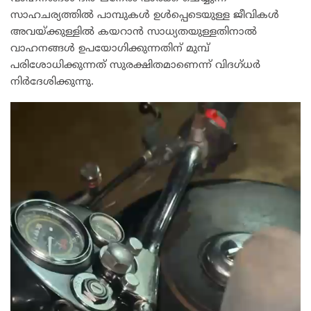
സാഹചര്യത്തിൽ പാമ്പുകൾ ഉൾപ്പെടെയുള്ള ജീവികൾ
അവയ്ക്കുള്ളിൽ കയറാൻ സാധ്യതയുള്ളതിനാൽ
വാഹനങ്ങൾ ഉപയോഗിക്കുന്നതിന് മുമ്പ്
പരിശോധിക്കുന്നത് സുരക്ഷിതമാണെന്ന് വിദഗ്ധർ
നിർദേശിക്കുന്നു.
Video
Player