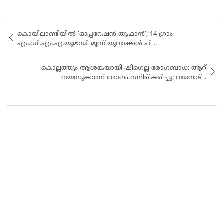
കൊയിലാണ്ടിയിൽ ‘ഓപ്പറേഷൻ തൂഫാൻ’; 14 ഗ്രാം
എം.ഡി.എം.എ.യുമായി മൂന്ന് യുവാക്കൾ പി ..
കൊല്ലത്തും ആശങ്കയായി ഷിഗെല്ല രോഗബാധ: ആറ്
വയസുകാരന് രോഗം സ്ഥിരീകരിച്ചു; വയനാട് ..