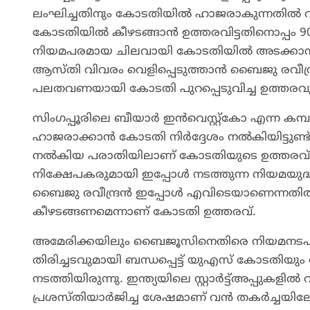
ലംഘിച്ചതിനും കോടതിയിൽ ഹാജരാകുന്നതിൽ വീഴ
കോടതിയിൽ കീഴടങ്ങാൻ ഉത്തരവിട്ടതിനൊപ്പം 9
നിയമപരമായ ചിലവായി കോടതിയിൽ അടക്കാനും വ
ആസ്തി വിവരം വെളിപ്പെടുത്താൻ ബൈജു രവീന്ദ്രന
പലതവണയായി കോടതി പുറപ്പെടുവിച്ച ഉത്തരവു
സിംഗപ്പൂരിലെ ബീയാർ ഇൻവെസ്റ്റ്കോ എന്ന കമ
ഹാജരാക്കാൻ കോടതി നിർദ്ദേശം നൽകിയിട്ടുണ്ട്.
നൽകിയ പരാതിയിലാണ് കോടതിയുടെ ഉത്തരവ്
നിക്ഷേപകരുമായി ഇപ്പോൾ നടത്തുന്ന നിയമയുദ
ബൈജു രവീന്ദ്രൻ ഇപ്പോൾ എവിടെയാണെന്നതിൽ വ്
കീഴടങ്ങണമെന്നാണ് കോടതി ഉത്തരവ്.
അമേരിക്കയിലും ബൈജൂസിനെതിരെ നിയമനടപടി
തിരിച്ചടവുമായി ബന്ധപ്പെട്ട് യുഎസ് കോടത
നടത്തിയിരുന്നു. ഇന്ത്യയിലെ സ്റ്റാർട്ട്അപ്പുകളി
പ്രശസ്തിയാർജിച്ച ശേഷമാണ് വൻ തകർച്ചയിലേക