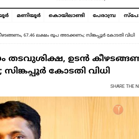
ൂര്‍
മണിയൂര്‍
കൊയിലാണ്ടി
പേരാമ്പ്ര
സ്പോ
ഴടങ്ങണം, 67.46 ലക്ഷം രൂപ അടക്കണം; സിങ്കപ്പൂർ കോടതി വിധി
സം തടവുശിക്ഷ, ഉടൻ കീഴടങ്ങണ
 സിങ്കപ്പൂർ കോടതി വിധി
SHARE THE N