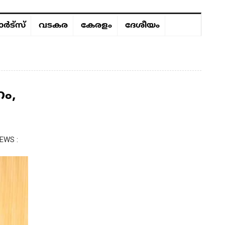
ർട്സ്
വടകര
കേരളം
ദേശീയം
ം,
EWS :