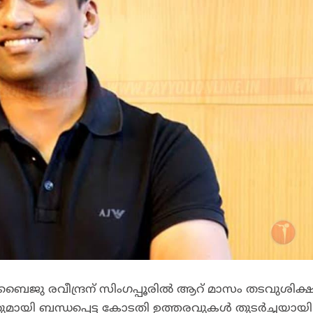
 ബൈജു രവീന്ദ്രന് സിംഗപ്പൂരിൽ ആറ് മാസം തടവുശിക്
നതുമായി ബന്ധപ്പെട്ട കോടതി ഉത്തരവുകൾ തുടർച്ചയായി