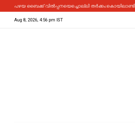
പഴയ ബൈക്ക് വിൽപ്പനയെച്ചൊല്ലി തർക്കം:കൊയിലാണ്ടിയിൽ
Aug 8, 2026, 4:56 pm IST