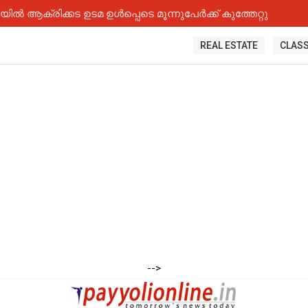
 ആക്രിക്കട ഉടമ ഉൾപ്പെടെ മൂന്നുപേർക്ക് കുത്തേറ്റു
REAL ESTATE
CLASS
-->