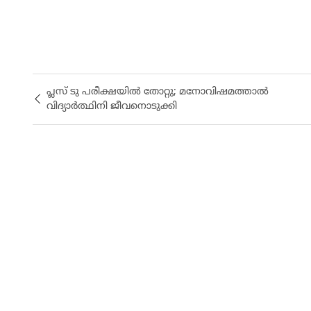
പ്ലസ് ടു പരീക്ഷയിൽ തോറ്റു; മനോവിഷമത്താൽ
വിദ്യാർത്ഥിനി ജീവനൊടുക്കി