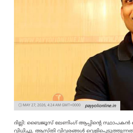
MAY 27, 2026, 4:24 AM GMT+0000
payyolionline.in
ദില്ലി: ബൈജൂസ് ലേണിംഗ് ആപ്പിന്റെ സ്ഥാപകൻ
വിധിച്ചു. ആസ്‌തി വിവരങ്ങൾ വെളിപ്പെടുത്തുന്