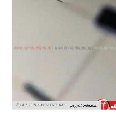
JUL 8, 2025, 4:44 PM GMT+0000
payyolionline.in