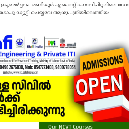
ക് ക്രൂരമര്‍ദ്ദനം. മണിയൂര്‍ എലൈറ്റ് ഹോസ്പിറ്റലിലെ ഡോ
 ഗോപു ഡ്യൂട്ടി ചെയ്യവേ ആശുപത്രിയിലെത്തിയ