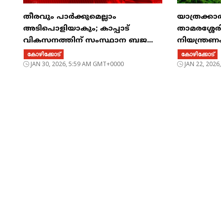
തീരവും പാർക്കുമെല്ലാം
യാത്രക്കാരു
അടിപൊളിയാകും; കാപ്പാട്
താമരശ്ശേ
വികസനത്തിന് സംസ്ഥാന ബജ...
നിയന്ത്രണം,
കോഴിക്കോട്
കോഴിക്കോട്
JAN 30, 2026, 5:59 AM GMT+0000
JAN 22, 202