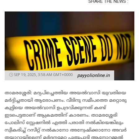
SHARE THE NEWS :
SEP 19, 2025, 3:58 AM GMT+0000
payyolionline.in
താമരശ്ശേരി: മദ്യപിച്ചെത്തിയ അയല്‍വാസി യുവതിയെ
മര്‍ദ്ദിച്ചതായി ആരോപണം. വീടിനു സമീപത്തെ മറ്റൊരു
കുട്ടിയെ അയല്‍വാസി ഉപദ്രവിക്കുന്നത് കണ്ട്
ഇടപെട്ടതാണ് ആക്രമത്തിന് കാരണം. താമരശ്ശേരി
പോലിസ് സ്റ്റേഷനില്‍ എത്തി പരാതി നല്‍കിയെങ്കിലും
സ്വീകരിച്ച് റസീറ്റ് നല്‍കാനോ അന്വേഷിക്കാനോ അവര്‍
തയ്യാറായില്ലെന്ന് മര്‍ദ്ദനമേറ്റ പുതുപ്പാടി ആനോറമ്മല്‍