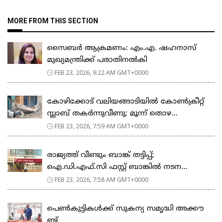
MORE FROM THIS SECTION
സൈബർ ആക്രമണം: എം.എ. ഷഹനാസ്
മുഖ്യമന്ത്രിക്ക് പരാതിനൽകി
FEB 23, 2026, 9:22 AM GMT+0000
കോഴിക്കോട് വലിയങ്ങാടിയിൽ കോൺക്രീറ്റ്
സ്ലാബ് തകർന്നുവീണു; മൂന്ന് തൊഴ...
FEB 23, 2026, 7:59 AM GMT+0000
രാജ്യത്ത് വീണ്ടും ബാങ്ക് തട്ടിപ്പ്;
ഐ.ഡി.എഫ്.സി ഫസ്റ്റ് ബാങ്കിൽ നടന...
FEB 23, 2026, 7:58 AM GMT+0000
പെ​ൺ​കു​ട്ടി​ക​ൾ​ക്ക് സു​ക​ന്യ സ​മൃ​ദ്ധി അ​ക്കൗ​
ണ്ട്