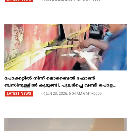
പോക്കറ്റിൽ നിന്ന് മൊബൈൽ ഫോൺ
ബസിനുള്ളിൽ കുടുങ്ങി, പുലർച്ചെ വണ്ടി പൊള...
LATEST NEWS
JUN 23, 2026, 6:04 AM GMT+0000