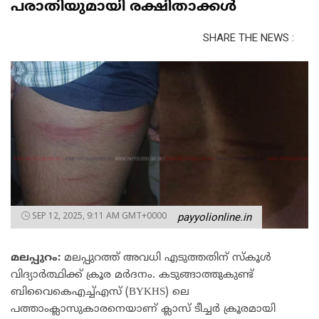
പരാതിയുമായി രക്ഷിതാക്കൾ
SHARE THE NEWS :
SEP 12, 2025, 9:11 AM GMT+0000
payyolionline.in
മലപ്പുറം:
മലപ്പുറത്ത് അവധി എടുത്തതിന് സ്കൂൾ
വിദ്യാർത്ഥിക്ക് ക്രൂര മർദനം. കടുങ്ങാത്തുകുണ്ട്
ബിവൈകെഎച്ച്എസ് (BYKHS) ലെ
പത്താംക്ലാസുകാരനെയാണ് ക്ലാസ് ടീച്ചർ ക്രൂരമായി