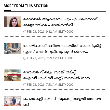
MORE FROM THIS SECTION
സൈബർ ആക്രമണം: എം.എ. ഷഹനാസ്
മുഖ്യമന്ത്രിക്ക് പരാതിനൽകി
FEB 23, 2026, 9:22 AM GMT+0000
കോഴിക്കോട് വലിയങ്ങാടിയിൽ കോൺക്രീറ്റ്
സ്ലാബ് തകർന്നുവീണു; മൂന്ന് തൊഴ...
FEB 23, 2026, 7:59 AM GMT+0000
രാജ്യത്ത് വീണ്ടും ബാങ്ക് തട്ടിപ്പ്;
ഐ.ഡി.എഫ്.സി ഫസ്റ്റ് ബാങ്കിൽ നടന...
FEB 23, 2026, 7:58 AM GMT+0000
പെ​ൺ​കു​ട്ടി​ക​ൾ​ക്ക് സു​ക​ന്യ സ​മൃ​ദ്ധി അ​ക്കൗ​
ണ്ട്