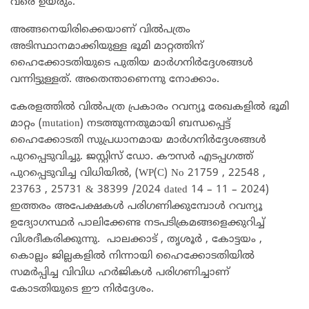
വരെ ഉയരും.
അങ്ങനെയിരിക്കെയാണ് വിൽപത്രം
അടിസ്ഥാനമാക്കിയുള്ള ഭൂമി മാറ്റത്തിന്
ഹൈക്കോടതിയുടെ പുതിയ മാർഗനിർദ്ദേശങ്ങൾ
വന്നിട്ടുള്ളത്. അതെന്താണെന്നു നോക്കാം.
കേരളത്തിൽ വിൽപത്ര പ്രകാരം റവന്യൂ രേഖകളിൽ ഭൂമി
മാറ്റം (mutation) നടത്തുന്നതുമായി ബന്ധപ്പെട്ട്
ഹൈക്കോടതി സുപ്രധാനമായ മാർഗനിർദ്ദേശങ്ങൾ
പുറപ്പെടുവിച്ചു. ജസ്റ്റിസ് ഡോ. കൗസർ എടപ്പഗത്ത്
പുറപ്പെടുവിച്ച വിധിയിൽ, (WP(C) No 21759 , 22548 ,
23763 , 25731 & 38399 /2024 dated 14 – 11 – 2024)
ഇത്തരം അപേക്ഷകൾ പരിഗണിക്കുമ്പോൾ റവന്യൂ
ഉദ്യോഗസ്ഥർ പാലിക്കേണ്ട നടപടിക്രമങ്ങളെക്കുറിച്ച്
വിശദീകരിക്കുന്നു. പാലക്കാട് , തൃശൂർ , കോട്ടയം ,
കൊല്ലം ജില്ലകളിൽ നിന്നായി ഹൈക്കോടതിയിൽ
സമർപ്പിച്ച വിവിധ ഹർജികൾ പരിഗണിച്ചാണ്
കോടതിയുടെ ഈ നിർദ്ദേശം.