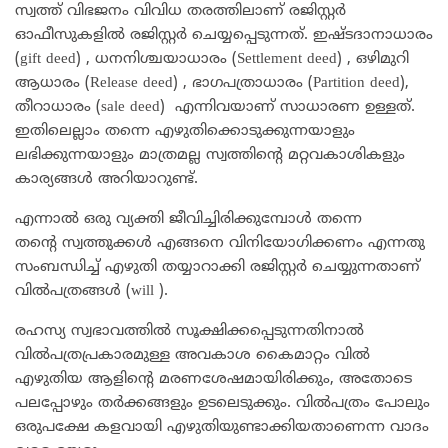
സ്വത്ത് വിഭജനം വിവിധ തരത്തിലാണ് രജിസ്റ്റർ
ഓഫീസുകളിൽ രജിസ്റ്റർ ചെയ്യപ്പെടുന്നത്. ഇഷ്ടദാനാധാരം
(gift deed) , ധനനിശ്ചയാധാരം (Settlement deed) , ഒഴിമുറി
ആധാരം (Release deed) , ഭാഗപത്രാധാരം (Partition deed),
തീറാധാരം (sale deed) എന്നിവയാണ് സാധാരണ ഉള്ളത്.
ഇതിലെല്ലാം തന്നെ എഴുതിക്കൊടുക്കുന്നയാളും
ലഭിക്കുന്നയാളും മാത്രമല്ല സ്വത്തിൻ്റെ മറ്റവകാശികളും
കാര്യങ്ങൾ അറിയാറുണ്ട്.
എന്നാൽ ഒരു വ്യക്തി ജീവിച്ചിരിക്കുമ്പോൾ തന്നെ
തന്റെ സ്വത്തുക്കൾ എങ്ങനെ വിനിയോഗിക്കണം എന്നതു
സംബന്ധിച്ച് എഴുതി തയ്യാറാക്കി രജിസ്റ്റർ ചെയ്യുന്നതാണ്
വിൽപത്രങ്ങൾ (will ).
രഹസ്യ സ്വഭാവത്തിൽ സൂക്ഷിക്കപ്പെടുന്നതിനാൽ
വിൽപത്രപ്രകാരമുള്ള അവകാശ കൈമാറ്റം വിൽ
എഴുതിയ ആളിൻ്റെ മരണശേഷമായിരിക്കും, അതോടെ
പലപ്പോഴും തർക്കങ്ങളും ഉടലെടുക്കും. വിൽപത്രം പോലും
ഒരുപക്ഷേ കളവായി എഴുതിയുണ്ടാക്കിയതാണെന്ന വാദം