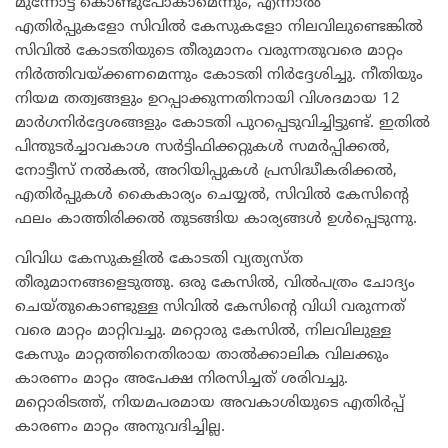
മുന്നോട്ട് കൊണ്ടുപോകാമെന്നും, എന്നാൽ
എതിർപ്പുകളോ സിവിൽ കേസുകളോ നിലവിലുണ്ടെങ്കിൽ
സിവിൽ കോടതിയുടെ തീരുമാനം വരുന്നതുവരെ മാറ്റം
നിർത്തിവയ്ക്കണമെന്നും കോടതി നിർദ്ദേശിച്ചു. നീതിയും
നിയമ തത്വങ്ങളും ഉറപ്പാക്കുന്നതിനായി വിശദമായ 12
മാർഗനിർദ്ദേശങ്ങളും കോടതി പുറപ്പെടുവിച്ചിട്ടുണ്ട്. ഇതിൽ
പിന്തുടർച്ചാവകാശ സർട്ടിഫിക്കറ്റുകൾ സമർപ്പിക്കൽ,
നോട്ടീസ് നൽകൽ, അറിയിപ്പുകൾ പ്രസിദ്ധീകരിക്കൽ,
എതിർപ്പുകൾ കൈകാര്യം ചെയ്യൽ, സിവിൽ കേസിന്റെ
ഫലം കാത്തിരിക്കൽ തുടങ്ങിയ കാര്യങ്ങൾ ഉൾപ്പെടുന്നു.
വിവിധ കേസുകളിൽ കോടതി വ്യത്യസ്ത
തീരുമാനങ്ങളെടുത്തു. ഒരു കേസിൽ, വിൽപത്രം ചോദ്യം
ചെയ്തുകൊണ്ടുള്ള സിവിൽ കേസിന്റെ വിധി വരുന്നത്
വരെ മാറ്റം മാറ്റിവച്ചു. മറ്റൊരു കേസിൽ, നിലവിലുള്ള
കേസും മാറ്റത്തിനെതിരായ താൽക്കാലിക വിലക്കും
കാരണം മാറ്റം അപേക്ഷ നിരസിച്ചത് ശരിവച്ചു.
മറ്റൊരിടത്ത്, നിയമപരമായ അവകാശിയുടെ എതിർപ്പ്
കാരണം മാറ്റം അനുവദിച്ചില്ല.