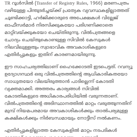
TR റൂൾസിൽ (Transfer of Registry Rules, 1966) മരണപത്രം
വഴിയുള്ള പിന്തുടർച്ചയ്ക്ക് പ്രത്യേക വ്യവസ്ഥകളില്ലാത്തത്
ചൂണ്ടിക്കാട്ടി, ഹർജിക്കാരുടെ അപേക്ഷകൾ വില്ലേജ്
ഓഫീസർമാർ നിരസിക്കുകയോ പരിഗണിക്കാതെ
മാറ്റിവയ്ക്കുകയോ ചെയ്തിരുന്നു. വിൽപത്രങ്ങളെ
ചോദ്യം ചെയ്തുകൊണ്ടുള്ള സിവിൽ കേസുകൾ
നിലവിലുള്ളതും സ്വാഭാവിക അവകാശികളുടെ
എതിർപ്പുകളും ഇതിന് കാരണമായിരുന്നു.
ഈ സാഹചര്യത്തിലാണ് ഹൈക്കോടതി ഇടപെട്ടത്. റവന്യൂ
ഉദ്യോഗസ്ഥർ ഒരു വിൽപത്രത്തിന്റെ ആധികാരികതയോ
സാധുതയോ വിലയിരുത്താൻ പാടില്ലെന്ന് കോടതി
വ്യക്തമാക്കി. അത്തരം കാര്യങ്ങൾ സിവിൽ
കോടതികളുടെ അധികാരപരിധിയിൽ വരുന്നതാണ്.
വിൽപത്രത്തിന്റെ അടിസ്ഥാനത്തിൽ മാറ്റം വരുത്തുന്നതിന്
മുമ്പ് നിയമപരമായ അവകാശികൾക്കും താൽപര്യമുള്ള
കക്ഷികൾക്കും നിർബന്ധമായും നോട്ടീസ് നൽകണം.
എതിർപ്പുകളില്ലാത്ത കേസുകളിൽ മാറ്റം നടപടികൾ