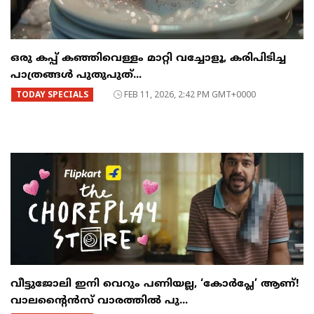
ഒരു കപ്പ് കഞ്ഞിവെള്ളം മാറ്റി വച്ചോളൂ, കരിപിടിച്ച
പാത്രങ്ങൾ പുതുപുത്...
TODAY SPECIALS
FEB 11, 2026, 2:42 PM GMT+0000
വീട്ടുജോലി ഇനി വെറും പണിയല്ല, ‘കോർപ്ലേ’ ആണ്!
വാലന്റൈൻസ് വാരത്തിൽ പു...