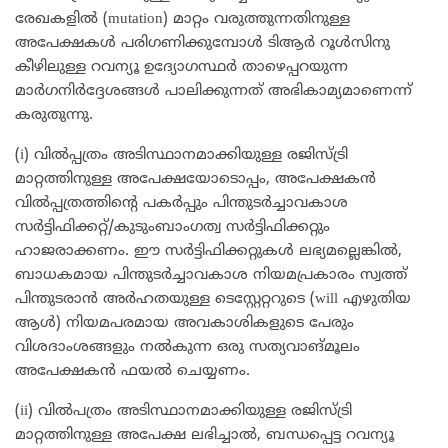
രേഖകളിൽ (mutation) മാറ്റം വരുത്തുന്നതിനുള്ള
അപേക്ഷകൾ പരിഗണിക്കുമ്പോൾ ടിആർ റൂൾസിനു
കീഴിലുള്ള റവന്യൂ ഉദ്യോഗസ്ഥർ താഴെപ്പറയുന്ന
മാർഗനിർദ്ദേശങ്ങൾ പാലിക്കുന്നത് അഭികാമ്യമാണെന്ന്
കരുതുന്നു.
(i) വിൽപ്പത്രം അടിസ്ഥാനമാക്കിയുള്ള രജിസ്ട്രി
മാറ്റത്തിനുള്ള അപേക്ഷയോടൊപ്പം, അപേക്ഷകൻ
വിൽപ്പത്രത്തിന്റെ പകർപ്പും പിന്തുടർച്ചാവകാശ
സർട്ടിഫിക്കറ്റ്/കുടുംബാംഗത്വ സർട്ടിഫിക്കറ്റും
ഹാജരാക്കണം. ഈ സർട്ടിഫിക്കറ്റുകൾ ലഭ്യമല്ലെങ്കിൽ,
ബാധകമായ പിന്തുടർച്ചാവകാശ നിയമപ്രകാരം സ്വത്ത്
പിന്തുടരാൻ അർഹതയുള്ള ടെസ്റ്റേറ്ററുടെ (will എഴുതിയ
ആൾ) നിയമപരമായ അവകാശികളുടെ പേരും
വിശദാംശങ്ങളും നൽകുന്ന ഒരു സത്യവാങ്മൂലം
അപേക്ഷകൻ ഫയൽ ചെയ്യണം.
(ii) വിൽപത്രം അടിസ്ഥാനമാക്കിയുള്ള രജിസ്ട്രി
മാറ്റത്തിനുള്ള അപേക്ഷ ലഭിച്ചാൽ, ബന്ധപ്പെട്ട റവന്യൂ