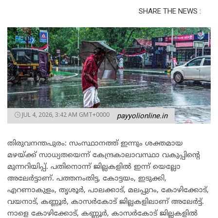
SHARE THE NEWS :
JUL 4, 2026, 3:42 AM GMT+0000
payyolionline.in
തിരുവനന്തപുരം: സംസ്ഥാനത്ത് ഇന്നും ശക്തമായ
മഴയ്ക്ക് സാധ്യതയെന്ന് കേന്ദ്രകാലാവസ്ഥാ വകുപ്പിന്റെ
മുന്നറിയിപ്പ്. പതിനൊന്ന് ജില്ലകളിൽ ഇന്ന് യെല്ലോ
അലേർട്ടാണ്. പത്തനംതിട്ട, കോട്ടയം, ഇടുക്കി,
എറണാകുളം, തൃശൂർ, പാലക്കാട്, മലപ്പുറം, കോഴിക്കോട്,
വയനാട്, കണ്ണൂർ, കാസർകോട് ജില്ലകളിലാണ് അലേർട്ട്.
നാളെ കോഴിക്കോട്, കണ്ണൂർ, കാസർകോട് ജില്ലകളിൽ