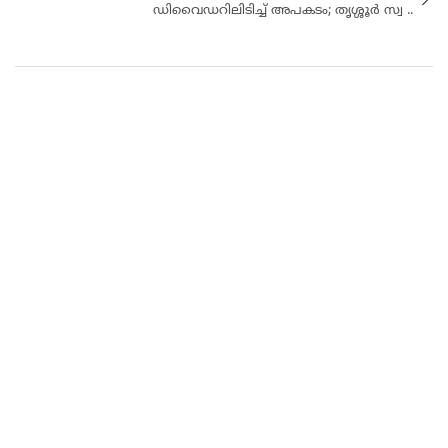
ഡിവൈഡറിലിടിച്ച് അപകടം; തൃശ്ശൂർ സ്വ ..