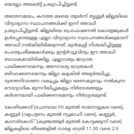
യെല്ലോ അലേർട്ട് പ്രഖ്യാപിച്ചിട്ടുണ്ട്.
അതേസമയം, കനത്ത മഴയെ തുടർന്ന് തൃശ്ശൂർ ജില്ലയിലെ
വിദ്യാഭ്യാസ സ്ഥാപനങ്ങൾക്ക് ഇന്ന് അവധി
പ്രഖ്യാപിച്ചിട്ടുണ്ട്. ജില്ലയിലെ പ്രൊഫഷണൽ കോളേജുകൾ
ഉൾപ്പെടെയുള്ള എല്ലാ വിദ്യാഭ്യാസ സ്ഥാപനങ്ങൾക്കുമാണ്
അവധി നൽകിയിരിക്കുന്നത്. മുൻകൂട്ടി നിശ്ചയിച്ചിട്ടുള്ള
പൊതുപരീക്ഷകൾക്കും ഇന്റർവ്യൂവിനും ഈ അവധി
ബാധകമായിരിക്കില്ല. എല്ലാവരും ജാഗ്രത
പാലിക്കണമെന്നും അനാവശ്യ യാത്രകൾ
ഒഴിവാക്കണമെന്നും ജില്ലാ കളക്ടർ അഭ്യർത്ഥിച്ചു.
ദുരന്തനിവാരണ വകുപ്പും ജില്ലാ ഭരണകൂടവും നൽകുന്ന
ഔദ്യോഗിക മുന്നറിയിപ്പുകളും നിർദേശങ്ങളും
കർശനമായി പാലിക്കണമെന്നും നിർദ്ദേശമുണ്ട്.
കോഴിക്കോട് (ചോമ്പാല FH മുതൽ രാമനാട്ടുകര വരെ),
കണ്ണൂർ (വളപട്ടണം മുതൽ ന്യൂമാഹി വരെ), കണ്ണൂർ,
കാസർകോട്് (കുഞ്ചത്തൂർ മുതൽ കോട്ടക്കുന്ന് വരെ)
ജില്ലകളിലെ തീരങ്ങളിൽ നാളെ രാത്രി 11.30 വരെ 2.9