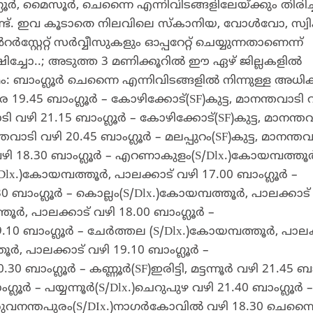
്ലൂർ, മൈസൂർ, ചെന്നൈ എന്നിവിടങ്ങളിലേയ്ക്കും തിരിച്
ുണ്ട്. ഇവ കൂടാതെ നിലവിലെ സ്കാനിയ, വോൾവോ, സ്വിഫ്റ
്റേറ്റ് സർവ്വീസുകളും ഓപ്പറേറ്റ് ചെയ്യുന്നതാണെന്ന്
ിച്ചോ..; അടുത്ത 3 മണിക്കൂറിൽ ഈ ഏഴ് ജില്ലകളിൽ
: ബാംഗ്ലൂർ ചെന്നൈ എന്നിവിടങ്ങളിൽ നിന്നുള്ള അധി
9.45 ബാംഗ്ലൂർ – കോഴിക്കോട്(SF)കുട്ട, മാനന്തവാടി 
ടി വഴി 21.15 ബാംഗ്ലൂർ – കോഴിക്കോട്(SF)കുട്ട, മാനന്ത
തവാടി വഴി 20.45 ബാംഗ്ലൂർ – മലപ്പുറം(SF)കുട്ട, മാനന്തവ
ട വഴി 18.30 ബാംഗ്ലൂർ – എറണാകുളം(S/Dlx.)കോയമ്പത്തൂ
lx.)കോയമ്പത്തൂർ, പാലക്കാട് വഴി 17.00 ബാംഗ്ലൂർ –
0 ബാംഗ്ലൂർ – കൊല്ലം(S/Dlx.)കോയമ്പത്തൂർ, പാലക്കാട്
തൂർ, പാലക്കാട് വഴി 18.00 ബാംഗ്ലൂർ –
.10 ബാംഗ്ലൂർ – ചേർത്തല (S/Dlx.)കോയമ്പത്തൂർ, പാലക
തൂർ, പാലക്കാട് വഴി 19.10 ബാംഗ്ലൂർ –
 ബാംഗ്ലൂർ – കണ്ണൂർ(SF)ഇരിട്ടി, മട്ടന്നൂർ വഴി 21.45 ബാ
ബാംഗ്ലൂർ – പയ്യന്നൂർ(S/Dlx.)ചെറുപുഴ വഴി 21.40 ബാംഗ്ലൂർ –
ിരുവനന്തപുരം(S/DIx.)നാഗർകോവിൽ വഴി 18.30 ചെന്ന