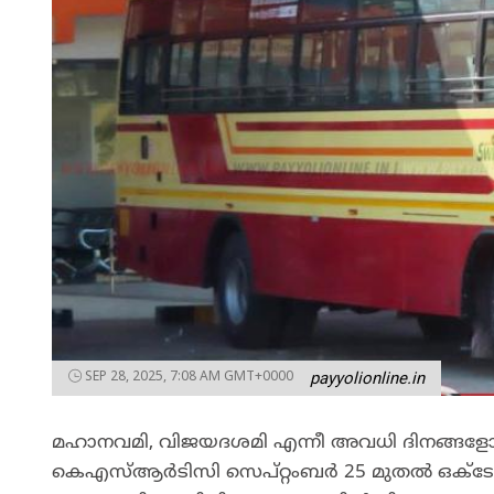
SEP 28, 2025, 7:08 AM GMT+0000
payyolionline.in
മഹാനവമി, വിജയദശമി എന്നീ അവധി ദിനങ്ങളോടന
കെഎസ്ആർടിസി സെപ്റ്റംബർ 25 മുതൽ ഒക്ടോബ