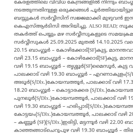
കേരളത്തിലെ വിവിധ കേന്ദ്രങ്ങളിൽ നിന്നും ബാംഗ
നടത്തുന്നതിനുള്ള ഒരുക്കങ്ങൾ പൂർത്തിയായിട്ട
ബസ്സുകൾ സർവ്വീസിന് സജ്ജമാക്കി മുഴുവൻ ഇൻറർസ്റ
കെഎസ്ആർടിസി അറിയിച്ചു. ALSO READ; സൂക്ഷ
തകർത്ത് പെയ്യും മഴ സർവ്വീസുകളുടെ സമയക്രമം
സർവ്വീസുകൾ 25.09.2025 മുതൽ 14.10.2025 വരെ 1
20.15 ബാംഗ്ലൂർ – കോഴിക്കോട്(SF)കുട്ട, മാനന്തവാ
വഴി 23.15 ബാംഗ്ലൂർ – കോഴിക്കോട്(SF)കുട്ട, മാനന്
വഴി 19.15 ബാംഗ്ലൂർ – തൃശ്ശൂർ(SF)മൈസൂർ, കുട്
പാലക്കാട് വഴി 19.30 ബാംഗ്ലൂർ – എറണാകുളം(S/D
അടൂർ(S/Dlx.)കോയമ്പത്തൂർ, പാലക്കാട് വഴി 17.3
18.20 ബാംഗ്ലൂർ – കൊട്ടാരക്കര (S/Dlx.)കോയമ്പത്
പുനലൂർ(S/Dlx.)കോയമ്പത്തൂർ, പാലക്കാട് വഴി 19
വഴി 19.30 ബാംഗ്ലൂർ – ഹരിപ്പാട്(S/Dlx.)കോയമ്പത്
കോട്ടയം(S/Dlx.)കോയമ്പത്തൂർ, പാലക്കാട് വഴി 20.30
– കണ്ണൂർ (SF)(S/Dlx.)ഇരിട്ടി, മട്ടന്നൂർ വഴി 22.00 
കാഞ്ഞങ്ങാട്ചെറുപുഴ വഴി 19.30 ബാംഗ്ലൂർ – ത