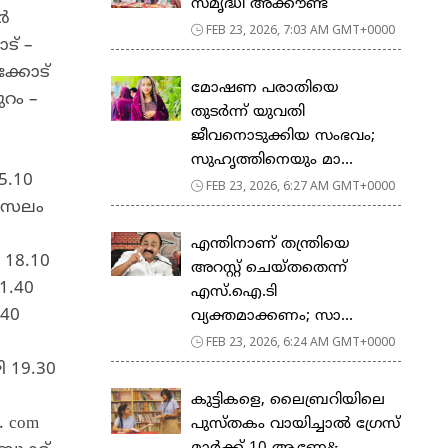
സ​മൃ​ദ്ധി അ​ക്കൗ​ണ്ട്
ർ
FEB 23, 2026, 7:03 AM GMT+0000
ട് –
ക്കോട്
മോഷണ പരാതിയെ
ുറം –
തുടര്‍ന്ന് യുവതി
ജീവനൊടുക്കിയ സംഭവം;
സുഹൃത്തിനെയും മാ...
5.10
FEB 23, 2026, 6:27 AM GMT+0000
 സേലം
എന്തിനാണ് തന്ത്രിയെ
 18.10
അറസ്റ്റ് ചെയ്തതെന്ന്
1.40
എസ്.ഐ.ടി
.40
വ്യക്തമാക്കണം; സാ...
FEB 23, 2026, 6:24 AM GMT+0000
 19.30
കുട്ടികളെ, ലൈബ്രറിയിലെ
. com
പുസ്തകം വായിച്ചാല്‍ ഗ്രേസ്