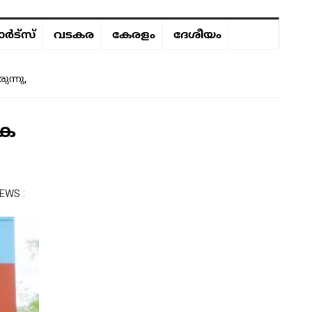
ർട്സ്
വടകര
കേരളം
ദേശീയം
ന്നു,
േക
EWS :