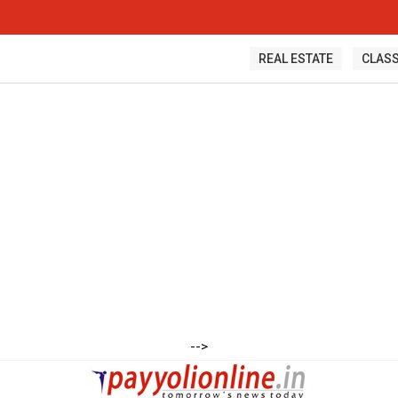
REAL ESTATE
CLASS
-->