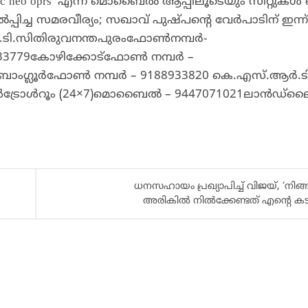
 neo oprs’ എന്ന മൊബൈൽ ആപ്പിലൂടെയും സീറ്റുകൾ ബ
പിച്ച സമരവീര്യം; സഖാവ്‌ പുഷ്പന്റെ വേർപാടിന് ഇന്ന്
ർ.ടി.സിതിരുവനന്തപുരംഫോൺനമ്പർ-
33779കോഴിക്കോട്ഫോൺ നമ്പർ –
ബാംഗ്ലൂർഫോൺ നമ്പർ – 9188933820 കെ.എസ്.ആർ.ട
്കൺട്രോൾറൂം (24×7)മൊബൈൽ – 9447071021ലാൻഡ്‌ല
ധനസഹായം പ്രഖ്യാപിച്ച് വിജയ്, ‘നിങ്
അരികിൽ നിൽക്കേണ്ടത് എന്‍റെ കട