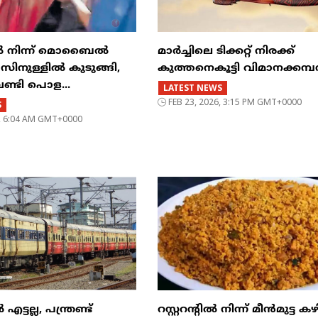
ിൽ നിന്ന് മൊബൈൽ
മാർച്ചിലെ ടിക്കറ്റ് നിരക്ക്
ുള്ളിൽ കുടുങ്ങി,
കുത്തനെകൂട്ടി വിമാനക്കമ
വണ്ടി പൊള...
LATEST NEWS
FEB 23, 2026, 3:15 PM GMT+0000
S
6, 6:04 AM GMT+0000
്ടല്ല, പന്ത്രണ്ട്
റസ്റ്ററന്റില്‍ നിന്ന് മീന്‍മുട്ട കഴ