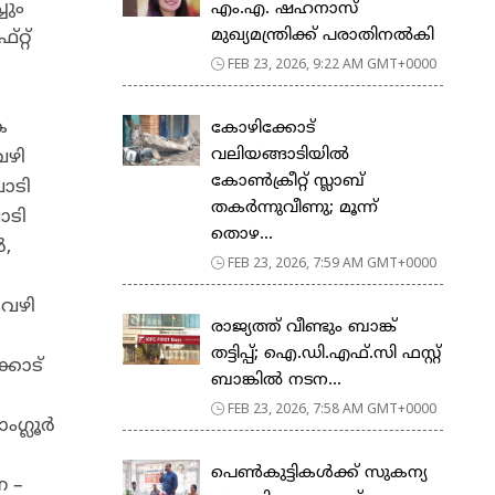
ചും
എം.എ. ഷഹനാസ്
മുഖ്യമന്ത്രിക്ക് പരാതിനൽകി
്റ്
FEB 23, 2026, 9:22 AM GMT+0000
ക
കോഴിക്കോട്
വലിയങ്ങാടിയിൽ
വഴി
കോൺക്രീറ്റ് സ്ലാബ്
വാടി
തകർന്നുവീണു; മൂന്ന്
ാടി
തൊഴ...
ർ,
FEB 23, 2026, 7:59 AM GMT+0000
 വഴി
രാജ്യത്ത് വീണ്ടും ബാങ്ക്
തട്ടിപ്പ്; ഐ.ഡി.എഫ്.സി ഫസ്റ്റ്
്കാട്
ബാങ്കിൽ നടന...
FEB 23, 2026, 7:58 AM GMT+0000
ംഗ്ലൂർ
പെ​ൺ​കു​ട്ടി​ക​ൾ​ക്ക് സു​ക​ന്യ
ൈ –