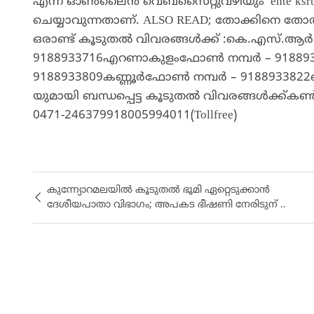
എന്ന ഓൺലൈൻ വെബ്സൈറ്റുവഴിയും ‘ente ksrtc
ചെയ്യാവുന്നതാണ്. ALSO READ; തോക്കിനെ തോൽപ്
ഒരാണ്ട് കൂടുതൽ വിവരങ്ങൾക്ക് :കെ.എസ്.ആ
9188933716എറണാകുളംഫോൺ നമ്പർ – 91889
9188933809കണ്ണൂർഫോൺ നമ്പർ – 9188933822
യുമായി ബന്ധപ്പെട്ട കൂടുതൽ വിവരങ്ങൾക്ക
0471-246379918005994011(Tollfree)
കുന്ന്യോറമലയിൽ കൂടുതൽ ഭൂമി ഏറ്റെടുക്കാൻ
ദേശീയപാതാ വിഭാഗം; അപകട ഭീഷണി നേരിടുന് ..