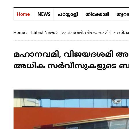
NEWS
Home
പയ്യോളി
തിക്കോടി
തുറയ
Home
Latest News
മഹാനവമി, വിജയദശമി അവധി: കെ
മഹാനവമി, വിജയദശമി അവ
അധിക സർവീസുകളുടെ ബുക്ക