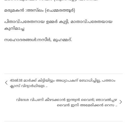
മരുമകൻ :അസ്‌ലം (ചെമ്മരത്തൂർ)
പിതാവ്:പരേതനായ ഉമ്മർ കുട്ടി, മാതാവ്:പരേതയായ
കുനിമാച്ച
സഹോദരങ്ങൾ:നസീർ, മുഹമ്മദ്‌.
40ൽ38 മാർക്ക് കിട്ടിയിട്ടും അധ്യാപകന് ബോധിച്ചില്ല, പത്താം
ക്ലാസ് വിദ്യാർഥിയുട ..
വിദേശ വിപണി കീഴടക്കാന്‍ ഇന്ത്യന്‍ വൈന്‍; ഞാവല്‍പ്പഴ
വൈന്‍ ഇനി അമേരിക്കന്‍ റെസ ..