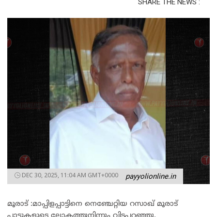
SHARE THE NEWS :
DEC 30, 2025, 11:04 AM GMT+0000
payyolionline.in
മൂരാട് :മാപ്പിളപ്പാട്ടിനെ നെഞ്ചേറ്റിയ റസാഖ് മൂരാട്
പാട്ടുകളുടെ ലോകത്തുനിന്നും വിടപറഞ്ഞു.