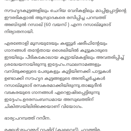
സൗഹൃദകൂട്ടങ്ങളിലും ചെറിയ വേദികളിലും മാപ്പിളപ്പാട്ടിൻ്റെ
ഈരടികളാൽ ആസ്വാദകരെ രസിപ്പിച്ച പറമ്പത്ത്
അബ്ദുൽ റസാഖ് (60 വയസ് ) എന്ന റസാഖ്മൂരാട്
നിര്യാതനായി.
എരഞോളി മൂസയുടേയും കണ്ണൂർ ഷരീഫിൻ്റേയും
ഗാനങ്ങൾ തൻ്റേതായ ശൈലിയിൽ കൂട്ടുകാരുടെ
ഇടയിലും പീടികകോലായ കൂട്ടായ്മകളിലും അവതരിപ്പിച്ച്
ശ്രദ്ധേയനായിരുന്നു ഇദ്ദേഹം.സ്ഥലനാമങ്ങളും
വസ്തുക്കളുടെ പേരുകളും കൂട്ടിയിണക്കി പാട്ടുകൾ
ഉണ്ടാക്കി സൗഹൃദ കൂട്ടങ്ങളുടെ അന്തിച്ചർച്ചകൾ
റസാഖ്മൂരാട് രസകരമാക്കിയിരുന്നു.താജുദീൻ
വടകരയുടെ ഗാനങ്ങൾ ഏറെഇഷ്ടപ്പെട്ടിരുന്നു
ഇദ്ദേഹം.ഉദരസംബന്ധമായ അസുഖത്തിന്
ചികിത്സയിലിരിക്കെയാണ് വിയോഗം.
ഭാര്യ:പറമ്പത്ത് റസീന.
മക്കൾ:മുഹമ്മദ്‌ റാഷിദ്‌ (കുവൈറ്റ്‌), ഫാത്തിമ.