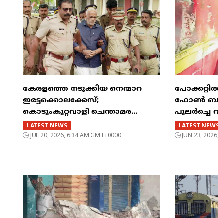
കേരളത്തെ നടുക്കിയ നെന്മാറ
പോക്കറ്റ
ഇരട്ടക്കൊലക്കേസ്;
ഫോൺ ബസിന
കൊടുംകുറ്റവാളി ചെന്താമര...
പുലർച്ചെ 
LATEST NEWS
LATEST NEW
JUL 20, 2026, 6:34 AM GMT+0000
JUN 23, 202