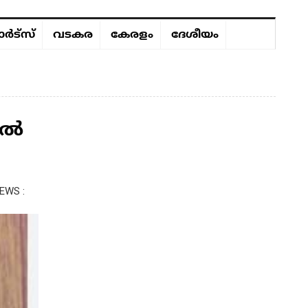
ർട്സ്
വടകര
കേരളം
ദേശീയം
ിൽ
EWS :