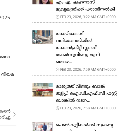
എം.എ. ഷഹനാസ്
മുഖ്യമന്ത്രിക്ക് പരാതിനൽകി
FEB 23, 2026, 9:22 AM GMT+0000
2025
കോഴിക്കോട്
വലിയങ്ങാടിയിൽ
കോൺക്രീറ്റ് സ്ലാബ്
തകർന്നുവീണു; മൂന്ന്
രങ്ങാ
തൊഴ...
FEB 23, 2026, 7:59 AM GMT+0000
ൽ നിയമ
രാജ്യത്ത് വീണ്ടും ബാങ്ക്
തട്ടിപ്പ്; ഐ.ഡി.എഫ്.സി ഫസ്റ്റ്
ബാങ്കിൽ നടന...
FEB 23, 2026, 7:58 AM GMT+0000
ാകരൻ
രിച്ചു
പെ​ൺ​കു​ട്ടി​ക​ൾ​ക്ക് സു​ക​ന്യ