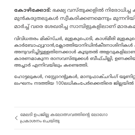
കോഴിക്കോട്:
ഭക്ഷ്യ വസ്തുക്കളിൽ നിരോധിച്ച
മുൻകരുതലുകൾ സ്വീകരിക്കണമെന്നും മുന്നറിയിപ്
മാർച്ച് വരെ ശേഖരിച്ച സാമ്പിളുകളിലാണ് മ
വിവിധതരം മിക്സ്ചർ, മുളകുപൊടി, കാശ്മീരി മുളകു
കാർബോഫ്യൂറാൻ,ക്ലോത്തിയാനിഡിൻകീടനാശിനികൾ കണ
അനുവദിച്ചിട്ടുള്ളതിനേക്കാൾ കൂടുതൽ അളവുകളിലാണ്
കാരണമാകുന്ന രാസവസ്തുക്കൾ ബീഫ്ചില്ലി, ഉണക്കിയ പ്
അച്ചാർ എന്നിവയിലും കണ്ടെത്തി.
ഹോട്ടലുകൾ, റസ്റ്റോറന്റുകൾ, മാനുഫാക്ചറിംഗ് യൂണ
ലംഘനം നടത്തിയ 100ലധികംപേർക്കെതിരെ ജില്ലയിൽ നടപടി 
മേലടി ഉപജില്ല കലോത്സവത്തിന്റെ ലോഗോ
പ്രകാശനം ചെയ്തു