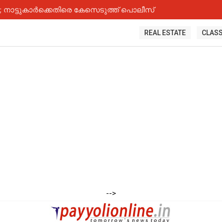
നാട്ടുകാർക്കെതിരെ കേസെടുത്ത് പൊലീസ്
REAL ESTATE
CLASS
-->