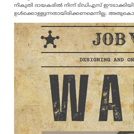
നികുതി ദായകരിൽ നിന്ന് ടിഡിഎസ് ഈടാക്കിയിട
ഉൾക്കൊള്ളുന്നതായിരിക്കണമെന്നില്ല. അതുകൊണ