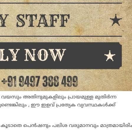
 വയസും അതിനുമുകളിലും പ്രായമുള്ള മുതിർന്ന
ണ്ടെങ്കിലും , ഈ ഇളവ് പ്രത്യേക വ്യവസ്ഥകൾക്ക്
ല. കൂടാതെ പെൻഷനും പലിശ വരുമാനവും മാത്രമായിരി