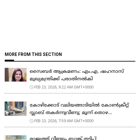
MORE FROM THIS SECTION
സൈബർ ആക്രമണം: എം.എ. ഷഹനാസ്
മുഖ്യമന്ത്രിക്ക് പരാതിനൽകി
FEB 23, 2026, 9:22 AM GMT+0000
കോഴിക്കോട് വലിയങ്ങാടിയിൽ കോൺക്രീറ്റ്
സ്ലാബ് തകർന്നുവീണു; മൂന്ന് തൊഴ...
FEB 23, 2026, 7:59 AM GMT+0000
രാജ്യത്ത് വീണ്ടും ബാങ്ക് തട്ടിപ്പ്;