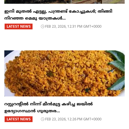
ഇനി മുതൽ എട്ടല്ല, പന്ത്രണ്ട് കോച്ചുകള്‍; തിങ്ങി
നിറഞ്ഞ മെമു യാത്രകൾ...
LATEST NEWS
FEB 23, 2026, 12:31 PM GMT+0000
റസ്റ്ററന്റില്‍ നിന്ന് മീന്‍മുട്ട കഴിച്ച ജയില്‍
ഉദ്യോഗസ്ഥന്‍ ഗുരുതര...
LATEST NEWS
FEB 23, 2026, 12:26 PM GMT+0000