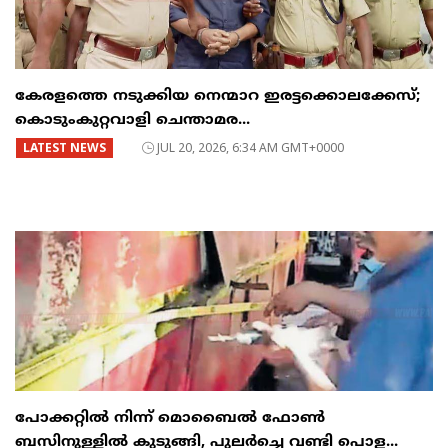
കേരളത്തെ നടുക്കിയ നെന്മാറ ഇരട്ടക്കൊലക്കേസ്;
കൊടുംകുറ്റവാളി ചെന്താമര...
LATEST NEWS
JUL 20, 2026, 6:34 AM GMT+0000
പോക്കറ്റിൽ നിന്ന് മൊബൈൽ ഫോൺ
ബസിനുള്ളിൽ കുടുങ്ങി, പുലർച്ചെ വണ്ടി പൊള...