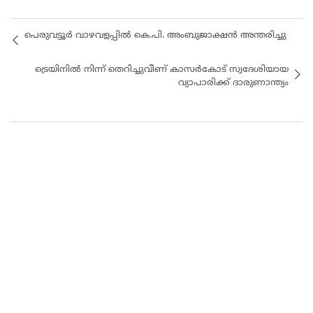
പെരുവട്ടൂർ വാഴവളപ്പിൽ കെ.പി. അംബുജാക്ഷൻ അന്തരിച്ചു
ട്രെയിനിൽ നിന്ന് തെറിച്ചുവീണ് കാസർകോട് സ്വദേശിയായ
വ്യാപാരിക്ക് ദാരുണാന്ത്യം