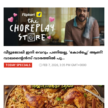
വീട്ടുജോലി ഇനി വെറും പണിയല്ല, ‘കോർപ്ലേ’ ആണ്!
വാലന്റൈൻസ് വാരത്തിൽ പു...
TODAY SPECIALS
FEB 7, 2026, 3:35 PM GMT+0000