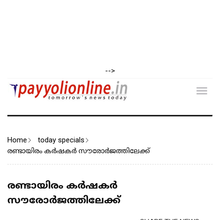
-->
Toggl
navig
Home
today specials
രണ്ടായിരം കർഷകർ സൗരോർജത്തിലേക്ക്
രണ്ടായിരം കർഷകർ
സൗരോർജത്തിലേക്ക്