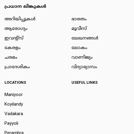
പ്രധാന ലിങ്കുകൾ
അറിയിപ്പുകള്‍
ഭാരതം
ആരോഗ്യം
മൂവീസ്
ഇവന്റ്സ്
ലേഖനങ്ങള്‍
കേരളം
ലോകം
ചരമം
വാണിജ്യം
പ്രാദേശികം
വിദ്യാഭ്യാസം
LOCATIONS
USEFUL LINKS
Maniyoor
Koyilandy
Vadakara
Payyoli
Perambra