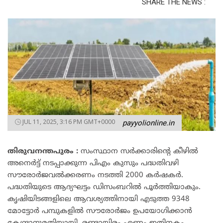
SHARE THE NEWS :
JUL 11, 2025, 3:16 PM GMT+0000
payyolionline.in
തിരുവനന്തപുരം
:
സംസ്ഥാന സർക്കാരിന്റെ കീഴിൽ
അനെർട്ട്‌ നടപ്പാക്കുന്ന പിഎം കുസും പദ്ധതിവഴി
സൗരോർജവൽക്കരണം നടത്തി 2000 കർഷകർ.
പദ്ധതിയുടെ ആദ്യഘട്ടം ഡിസംബറിൽ പൂർത്തിയാകും.
കൃഷിയിടങ്ങളിലെ ആവശ്യത്തിനായി എടുത്ത 9348
മോട്ടോർ പമ്പുകളിൽ സൗരോർജം ഉപയോഗിക്കാൻ