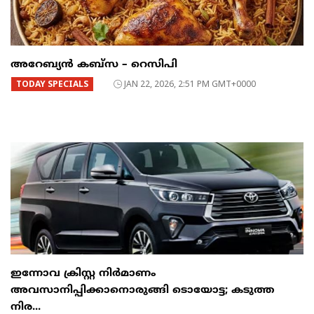
അറേബ്യൻ കബ്സ – റെസിപി
TODAY SPECIALS
JAN 22, 2026, 2:51 PM GMT+0000
ഇന്നോവ ക്രിസ്റ്റ നിർമാണം
അവസാനിപ്പിക്കാനൊരുങ്ങി ടൊയോട്ട; കടുത്ത
നിര...