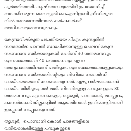
കേന്ദ്രാനുമതിയായി. രണ്ടായിരം എണ്ണം ഇതിനകം
പൂർത്തിയായി. കൃഷിയാവശ്യത്തിന്‌ ഉപയോഗിച്ച്‌
ബാക്കിവരുന്ന വൈദ്യുതി കെഎസ്‌ഇബി ഗ്രിഡിലൂടെ
വിൽക്കാമെന്നതിനാൽ കർഷകർക്ക്‌
അധികവരുമാനവുമാകും.
കേന്ദ്രാവിഷ്‌കൃത പദ്ധതിയായ പിഎം കുസുമിൽ
സൗരോർജ പാനൽ സ്ഥാപിക്കാനുള്ള ചെലവ് കേന്ദ്ര
സംസ്ഥാന സർക്കാരുകൾ ചേർന്ന് 30 ശതമാനവും
ഗുണഭേ‍ാക്താവ് 40 ശതമാനവും എന്ന
അനുപാതത്തിലാണ്‌ പങ്കിടുക. ഗുണഭേ‍ാക്താക്കളുടെയും
സംസ്ഥാന സർക്കാരിന്റെയും വിഹിതം നബാർഡ്
വായ്പയായാണ്‌ കണ്ടെത്തുന്നത്‌. ഏഴു വർഷംകൊണ്ട്‌
വായ്പ തിരിച്ചടച്ചാൽ മതി. നിലവിലുള്ള പമ്പുകളുടെ 80
ശതമാനവും എറണാകുളം, തൃശൂർ, പാലക്കാട്, മലപ്പുറം,
കാസർകോട് ജില്ലകളിൽ ആയതിനാൽ ഇവിടങ്ങളിലാണ്‌
ഇപ്പോൾ നടപ്പാക്കുന്നത്‌.
തൃശൂർ, -പൊന്നാനി കോൾ പാടങ്ങളിലെ
വലിയശേഷിയുള്ള പമ്പുകളുടെ