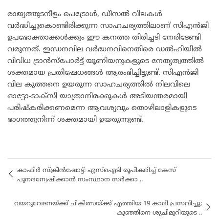
​രാജ്യത്തുടനീളം പെട്രോൾ, ഡീസൽ വിലകൾ
വർദ്ധിച്ചുകൊണ്ടിരിക്കുന്ന സാഹചര്യത്തിലാണ് സിഎൻജി
ഉപഭോക്താക്കൾക്കും ഈ കനത്ത തിരിച്ചടി നേരിടേണ്ടി
വരുന്നത്. ഇന്ധനവില വർദ്ധനവിനെതിരെ ഡൽഹിയിൽ
വിവിധ ട്രാൻസ്പോർട്ട് യൂണിയനുകളുടെ നേതൃത്വത്തിൽ
ശക്തമായ പ്രതിഷേധങ്ങൾ ആരംഭിച്ചിട്ടുണ്ട്. സിഎൻജി
വില കുത്തനെ ഉയരുന്ന സാഹചര്യത്തിൽ നിലവിലെ
ഓട്ടോ-ടാക്സി യാത്രാനിരക്കുകൾ അടിയന്തരമായി
പരിഷ്കരിക്കണമെന്ന ആവശ്യവും തൊഴിലാളികളുടെ
ഭാഗത്തുനിന്ന് ശക്തമായി ഉയരുന്നുണ്ട്.
കാഫിർ സ്‌ക്രീൻഷോട്ട്: എസ്‌ഐടി രൂപീകരിച്ച് കേസ്
പുനരന്വേഷിക്കാൻ സംസ്ഥാന സർക്കാ ..
വയറുവേദനയ്ക്ക് ചികിത്സയ്ക്ക് എത്തിയ 19 കാരി പ്രസവിച്ചു;
കുഞ്ഞിനെ ശുചിമുറിയുടെ ..