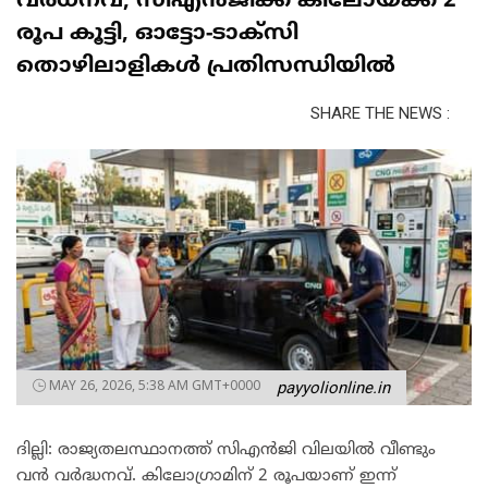
വർധനവ്; സിഎൻജിക്ക് കിലോയ്ക്ക് 2
രൂപ കൂട്ടി, ഓട്ടോ-ടാക്‌സി
തൊഴിലാളികൾ പ്രതിസന്ധിയിൽ
SHARE THE NEWS :
MAY 26, 2026, 5:38 AM GMT+0000
payyolionline.in
ദില്ലി: രാജ്യതലസ്ഥാനത്ത് സിഎൻജി വിലയിൽ വീണ്ടും
വൻ വർദ്ധനവ്. കിലോഗ്രാമിന് 2 രൂപയാണ് ഇന്ന്