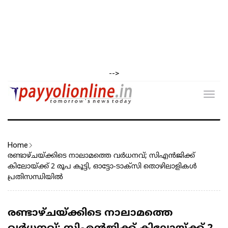
-->
Toggl
navig
Home
രണ്ടാഴ്‌ചയ്ക്കിടെ നാലാമത്തെ വർധനവ്; സിഎൻജിക്ക്
കിലോയ്ക്ക് 2 രൂപ കൂട്ടി, ഓട്ടോ-ടാക്‌സി തൊഴിലാളികൾ
പ്രതിസന്ധിയിൽ
രണ്ടാഴ്‌ചയ്ക്കിടെ നാലാമത്തെ