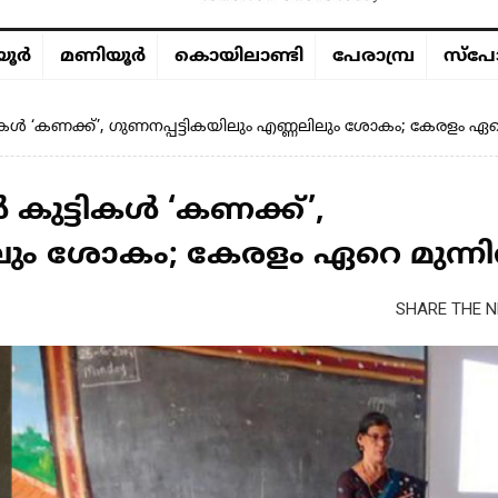
ൂര്‍
മണിയൂര്‍
കൊയിലാണ്ടി
പേരാമ്പ്ര
സ്പോ
ികൾ ‘കണക്ക്’, ഗുണനപ്പട്ടികയിലും എണ്ണലിലും ശോകം; കേരളം ഏറ
കുട്ടികൾ ‘കണക്ക്’,
ിലും ശോകം; കേരളം ഏറെ മുന്ന
SHARE THE N