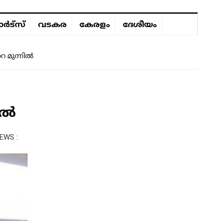
ർട്സ്
വടകര
കേരളം
ദേശീയം
െ മുന്നിൽ
ിൽ
EWS :