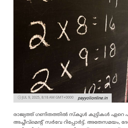
JUL 9, 2025, 8:18 AM GMT+0000
payyolionline.in
രാജ്യത്ത് ഗണിതത്തിൽ സ്കൂൾ കുട്ടികൾ ഏറെ പിന്ന
അച്ചീവ്മെന്റ് സര്‍വേ റിപ്പോര്‍ട്ട്. അതേസമയം,