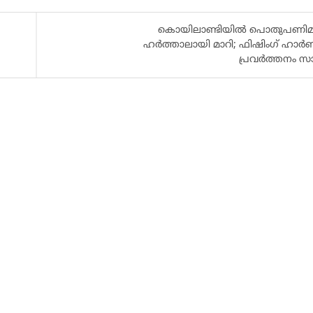
കൊയിലാണ്ടിയിൽ പൊതുപണിമുട
ഹർത്താലായി മാറി; ഫിഷിംഗ് ഹാ
പ്രവർത്തനം സാ