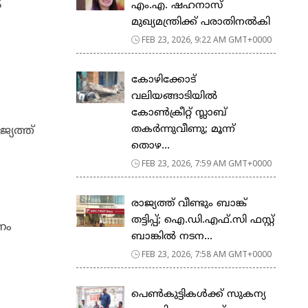
5
എം.എ. ഷഹനാസ്
മുഖ്യമന്ത്രിക്ക് പരാതിനൽകി
FEB 23, 2026, 9:22 AM GMT+0000
കോഴിക്കോട്
വലിയങ്ങാടിയിൽ
കോൺക്രീറ്റ് സ്ലാബ്
തകർന്നുവീണു; മൂന്ന്
്യത്ത്
തൊഴ...
FEB 23, 2026, 7:59 AM GMT+0000
രാജ്യത്ത് വീണ്ടും ബാങ്ക്
തട്ടിപ്പ്; ഐ.ഡി.എഫ്.സി ഫസ്റ്റ്
നം
ബാങ്കിൽ നടന...
FEB 23, 2026, 7:58 AM GMT+0000
പെ​ൺ​കു​ട്ടി​ക​ൾ​ക്ക് സു​ക​ന്യ