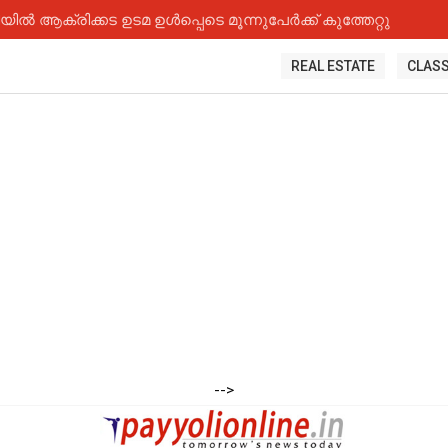
 ആക്രിക്കട ഉടമ ഉൾപ്പെടെ മൂന്നുപേർക്ക് കുത്തേറ്റു
REAL ESTATE
CLASS
-->