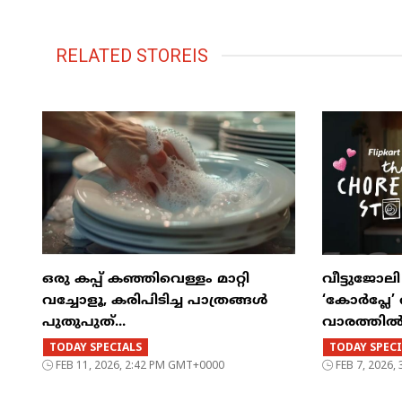
RELATED STOREIS
ഒരു കപ്പ് കഞ്ഞിവെള്ളം മാറ്റി
വീട്ടുജോല
വച്ചോളൂ, കരിപിടിച്ച പാത്രങ്ങൾ
‘കോർപ്ലേ
പുതുപുത്...
വാരത്തിൽ 
TODAY SPECIALS
TODAY SPECI
FEB 11, 2026, 2:42 PM GMT+0000
FEB 7, 2026