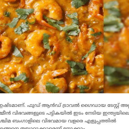
 ഇഷ്ടമാണ്. ഫുഡ് ആന്‍ഡ് ട്രാവല്‍ ഗൈഡായ ടേസ്റ്റ് അറ്
്മീന്‍ വിഭവങ്ങളുടെ പട്ടികയില്‍ ഇടം നേടിയ ഇന്ത്യയില
ോ? പശ്ചിമ ബംഗാളിലെ വിഭവമായ വളരെ എളുപ്പത്തില്‍
ി എങ്ങനെ തയ്യാറാക്കാമെന്ന് നോക്കാം.