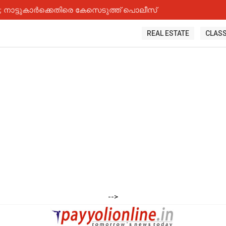
നാട്ടുകാർക്കെതിരെ കേസെടുത്ത് പൊലീസ്
REAL ESTATE
CLASS
-->