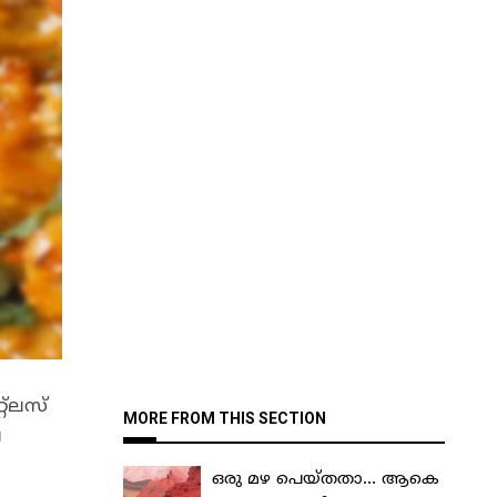
റ്ലസ്
MORE FROM THIS SECTION
െ
ഒരു മഴ പെയ്തതാ… ആകെ