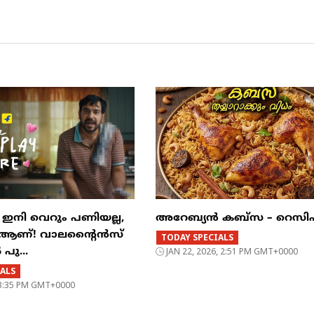
ി ഇനി വെറും പണിയല്ല,
അറേബ്യൻ കബ്സ – റെസി
’ ആണ്! വാലന്റൈൻസ്
TODAY SPECIALS
പു...
JAN 22, 2026, 2:51 PM GMT+0000
ALS
, 3:35 PM GMT+0000