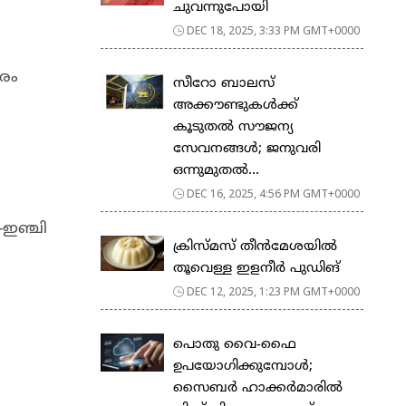
ചുവന്നുപോയി
DEC 18, 2025, 3:33 PM GMT+0000
ഗരം
സീറോ ബാലസ്
അക്കൗണ്ടുകൾക്ക്
കൂടുതൽ സൗജന്യ
സേവനങ്ങൾ; ജനുവരി
ഒന്നുമുതൽ...
DEC 16, 2025, 4:56 PM GMT+0000
-ഇഞ്ചി
ക്രിസ്മസ് തീൻമേശയിൽ
തൂവെള്ള ഇളനീർ പുഡിങ്
DEC 12, 2025, 1:23 PM GMT+0000
പൊതു വൈ-ഫൈ
ഉപയോഗിക്കുമ്പോൾ;
സൈബർ ഹാക്കർമാരിൽ