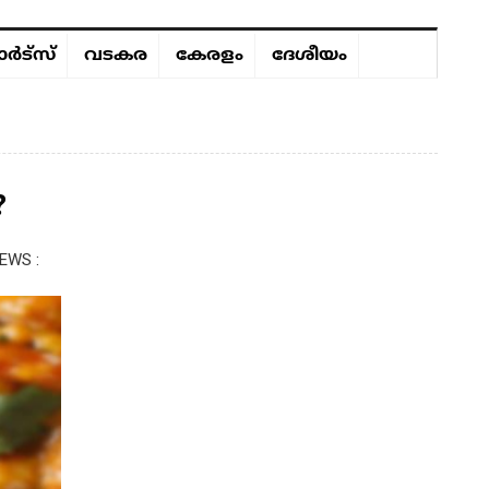
ർട്സ്
വടകര
കേരളം
ദേശീയം
?
EWS :