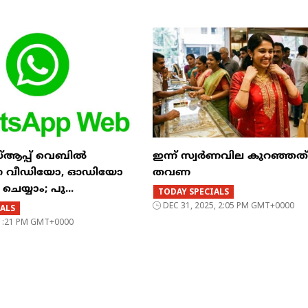
സ്ആപ്പ് വെബിൽ
ഇന്ന് സ്വർണവില കുറഞ്ഞത് മ
്നെ വീഡിയോ, ഓഡിയോ
തവണ
യ്യാം; പു...
TODAY SPECIALS
DEC 31, 2025, 2:05 PM GMT+0000
ALS
, 1:21 PM GMT+0000