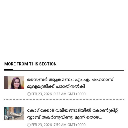
MORE FROM THIS SECTION
സൈബർ ആക്രമണം: എം.എ. ഷഹനാസ്
മുഖ്യമന്ത്രിക്ക് പരാതിനൽകി
FEB 23, 2026, 9:22 AM GMT+0000
കോഴിക്കോട് വലിയങ്ങാടിയിൽ കോൺക്രീറ്റ്
സ്ലാബ് തകർന്നുവീണു; മൂന്ന് തൊഴ...
FEB 23, 2026, 7:59 AM GMT+0000