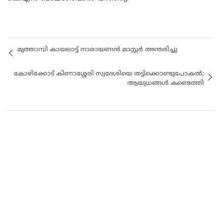
മുത്താമ്പി കായലാട്ട് നാരായണൻ മാസ്റ്റർ അന്തരിച്ചു
കോ​ഴി​ക്കോ​ട് കി​ണാ​ശ്ശേ​രി സ്വദേശിയെ തട്ടിക്കൊണ്ടുപോകൽ;
ആയുധങ്ങള്‍ കണ്ടെത്തി