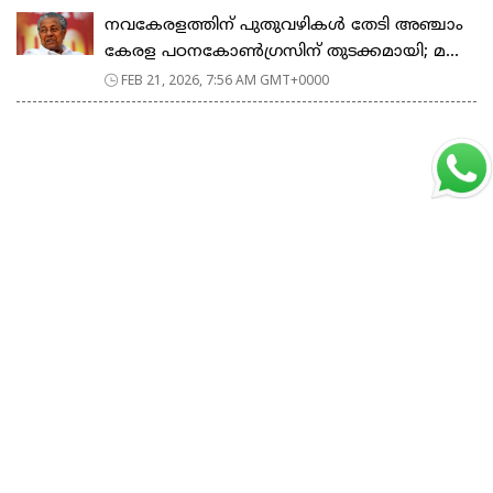
നവകേരളത്തിന് പുതുവഴികൾ തേടി അഞ്ചാം
കേരള പഠനകോൺഗ്രസിന് തുടക്കമായി; മ...
FEB 21, 2026, 7:56 AM GMT+0000