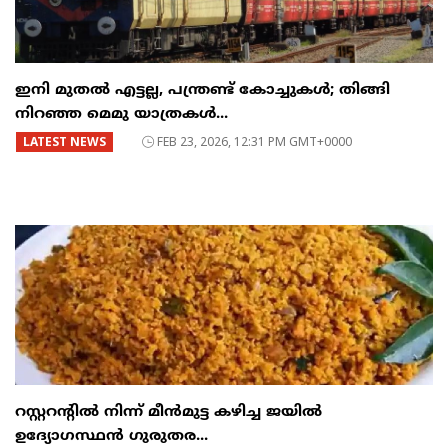
ഇനി മുതൽ എട്ടല്ല, പന്ത്രണ്ട് കോച്ചുകള്‍; തിങ്ങി
നിറഞ്ഞ മെമു യാത്രകൾ...
LATEST NEWS
FEB 23, 2026, 12:31 PM GMT+0000
റസ്റ്ററന്റില്‍ നിന്ന് മീന്‍മുട്ട കഴിച്ച ജയില്‍
ഉദ്യോഗസ്ഥന്‍ ഗുരുതര...