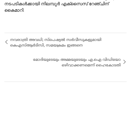
നടപടികള്‍ക്കായി നിലമ്പൂര്‍ എക്‌സൈസ് റേഞ്ചിന്
കൈമാറി.
നവരാത്രി അവധി; സ്പെഷ്യൽ സർവീസുകളുമായി
കെഎസ്ആ‍ര്‍ടിസി, സമയക്രമം ഇങ്ങനെ
മോദിയുടേയും അമ്മയുടേയും എ.ഐ വിഡിയോ
ഒഴിവാക്കണമെന്ന് ഹൈകോടതി