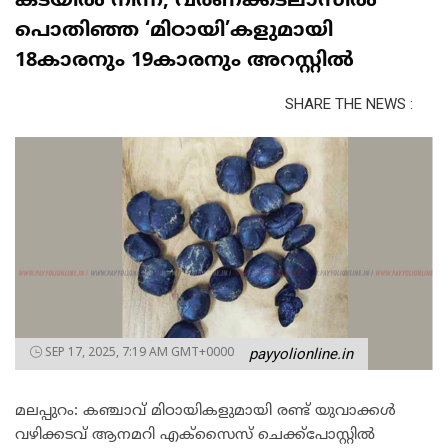
കടയില്‍ നിന്ന്, വർണക്കടലാസിൽ
പൊതിഞ്ഞ ‘മിഠായി’കളുമായി
18കാരനും 19കാരനും അറസ്റ്റിൽ
SHARE THE NEWS :
SEP 17, 2025, 7:19 AM GMT+0000
payyolionline.in
മലപ്പുറം: കഞ്ചാവ് മിഠായികളുമായി രണ്ട് യുവാക്കള്‍
വഴിക്കടവ് ആനമറി എക്‌സൈസ് ചെക്ക്‌പോസ്റ്റില്‍