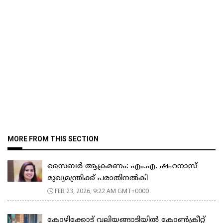
MORE FROM THIS SECTION
സൈബർ ആക്രമണം: എം.എ. ഷഹനാസ്
മുഖ്യമന്ത്രിക്ക് പരാതിനൽകി
FEB 23, 2026, 9:22 AM GMT+0000
കോഴിക്കോട് വലിയങ്ങാടിയിൽ കോൺക്രീറ്റ്