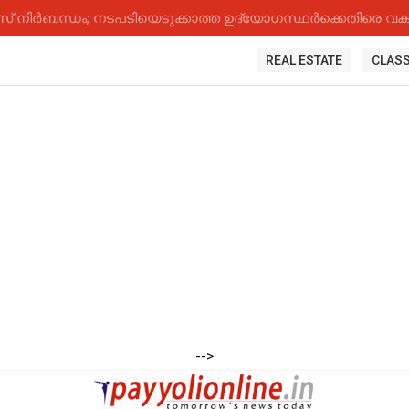
നിർബന്ധം; നടപടിയെടുക്കാത്ത ഉദ്യോ​ഗസ്ഥർക്കെതിരെ വകുപ
REAL ESTATE
CLASS
-->