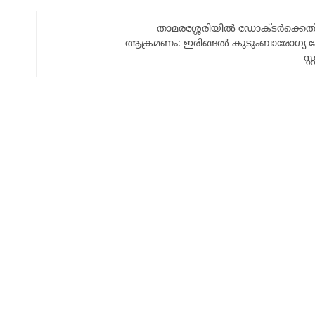
താമരശ്ശേരിയിൽ ഡോക്ടർക്കെത
ആക്രമണം: ഇരിങ്ങൽ കുടുംബാരോഗ്യ കേന
സ്റ