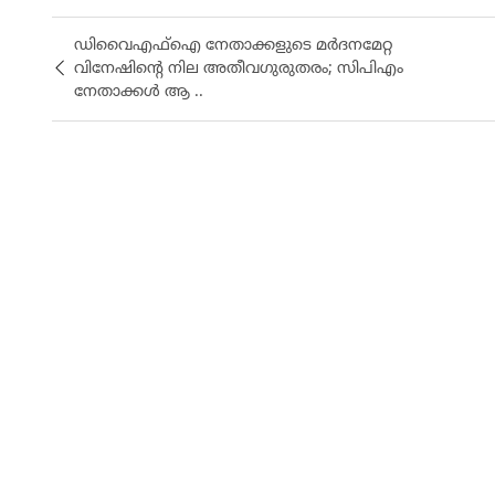
ഡിവൈഎഫ്ഐ നേതാക്കളുടെ മർദനമേറ്റ
വിനേഷിൻ്റെ നില അതീവ​ഗുരുതരം; സിപിഎം
നേതാക്കൾ ആ ..