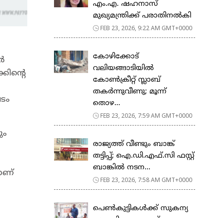
എം.എ. ഷഹനാസ്
മുഖ്യമന്ത്രിക്ക് പരാതിനൽകി
FEB 23, 2026, 9:22 AM GMT+0000
കോഴിക്കോട്
്‍
വലിയങ്ങാടിയിൽ
കിന്റെ
കോൺക്രീറ്റ് സ്ലാബ്
തകർന്നുവീണു; മൂന്ന്
വടം
തൊഴ...
FEB 23, 2026, 7:59 AM GMT+0000
ും
രാജ്യത്ത് വീണ്ടും ബാങ്ക്
തട്ടിപ്പ്; ഐ.ഡി.എഫ്.സി ഫസ്റ്റ്
ബാങ്കിൽ നടന...
ാണ്
FEB 23, 2026, 7:58 AM GMT+0000
പെ​ൺ​കു​ട്ടി​ക​ൾ​ക്ക് സു​ക​ന്യ