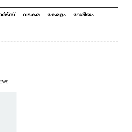
ർട്സ്
വടകര
കേരളം
ദേശീയം
EWS :