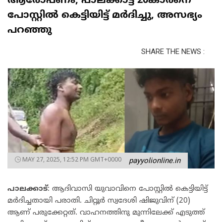
ആരോപണം; പാലക്കാട്ട് 20കാരനെ
പോസ്റ്റിൽ കെട്ടിയിട്ട് മർദിച്ചു, അസഭ്യം
പറഞ്ഞു
SHARE THE NEWS :
MAY 27, 2025, 12:52 PM GMT+0000
payyolionline.in
പാലക്കാട്
: ആദിവാസി യുവാവിനെ പോസ്റ്റിൽ കെട്ടിയിട്ട്
മർദിച്ചതായി പരാതി. ചിറ്റൂർ സ്വദേശി ഷിജുവിന് (20)
ആണ് പരുക്കേറ്റത്. വാഹനത്തിനു മുന്നിലേക്ക് എടുത്ത്