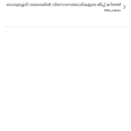
ബാലുശ്ശേരി വയലടയിൽ വിനോദസഞ്ചാരികളുടെ ജീപ്പ് മറിഞ്ഞ്
അപകടം