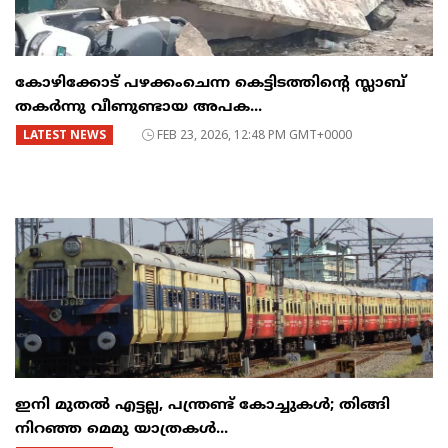
കോഴിക്കോട് പഴക്കംചെന്ന കെട്ടിടത്തിന്റെ സ്ലാബ്
തകർന്നു വീണുണ്ടായ അപക...
LATEST NEWS
FEB 23, 2026, 12:48 PM GMT+0000
ഇനി മുതൽ എട്ടല്ല, പന്ത്രണ്ട് കോച്ചുകള്‍; തിങ്ങി
നിറഞ്ഞ മെമു യാത്രകൾ...