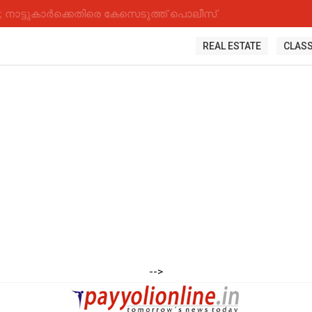
നാട്ടുകാർക്കെതിരെ കേസെടുത്ത് പൊലീസ്
REAL ESTATE
CLASS
-->