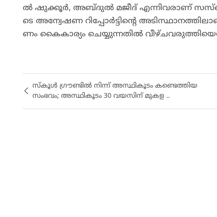
ൽ ഷു​ക്കൂ​ർ, അ​ബ്ദു​ൽ മ​ജീ​ദ് എ​ന്നി​വ​രാ​ണ് സ​സ്പ
ടെ അ​ന്വേ​ഷ​ണ റി​പ്പോ​ർ​ട്ടി​ന്റെ അ​ടി​സ്ഥാ​ന​ത്തി​ല
ണം കൈ​കാ​ര്യം ചെ​യ്യു​ന്ന​തി​ൽ വീ​ഴ്ച​വ​രു​ത്
സ്കൂള്‍ ഗ്രൗണ്ടിൽ നിന്ന് അസ്ഥികൂടം കണ്ടെത്തിയ
സംഭവം; അസ്ഥികൂടം 30 വയസിന് മുകള ..