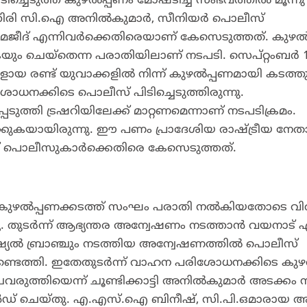
ിച്ചെടുത്ത കുഴൽപ്പണം മോഷ്ടിച്ച സംഭവത്തിൽ മൂന്നു
​രി സി.ഐ അ​നി​ൽ​കു​മാ​ർ, സീനിയർ പൊലീസ്
മ​ജീ​ദ് എ​ന്നി​വർക്കെതിരെയാണ് കേസെടുത്തത്. കുഴ
ം ചെയ്തെന്ന പരാതിയിലാണ് നടപടി. സെ​പ്റ്റം​ബ​ർ 15
ളാ​യ ര​ണ്ട് യു​വാ​ക്ക​ളി​ൽ ​നി​ന്ന് കു​ഴ​ൽ​പ്പ​ണ​മാ​യി ക​ട​ത്ത
​ശോ​ധ​ന​ക്കി​ടെ പൊലീസ് പി​ടി​ച്ചെടുത്തി​രു​ന്നു.
ത്തി ട്രഷറിയിലേക്ക് മാറ്റണമെന്നാണ് നടപടിക്രമം.
ുകയായിരുന്നു. ഈ പണം പ്രാദേശിയ രാഷ്ട്രീയ നേത
ാണ് പൊലീസുകാർക്കെതിരെ കേസെടുത്തത്.
്ടി കുഴൽപ്പണക്കടത്ത് സംഘം പരാതി നൽകിയതോടെ വ
്ടു. തുടർന്ന് ആഭ്യന്തര അന്വേഷണം നടത്താൻ വയനാട് 
െഷ്യൽ ബ്രാഞ്ചും നടത്തിയ അന്വേഷണത്തിൽ പൊലീസ്
തി. ഇതേതുടർന്ന് വാ​ഹ​ന പ​രി​ശോ​ധ​ന​ക്കി​ടെ കു​ഴ​ൽ​
ച​വ​രു​ത്തി​യെ​ന്ന് ചൂണ്ടിക്കാട്ടി അ​നി​ൽ​കു​മാ​ർ അ​ട​ക്കം ന
് ചെ​യ്തു. എ.​എ​സ്.​ഐ ബി​നീ​ഷ്, സി.​പി.​ഒ​മാ​രാ​യ അ