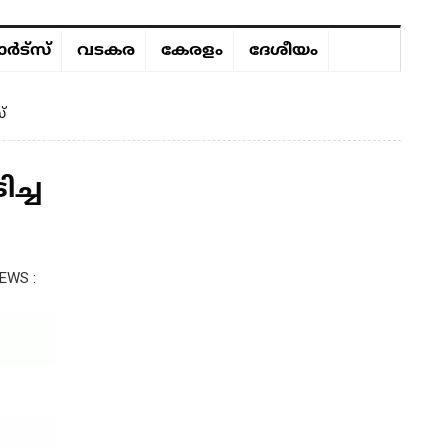
ർട്സ്
വടകര
കേരളം
ദേശീയം
്
ച്ച
EWS :