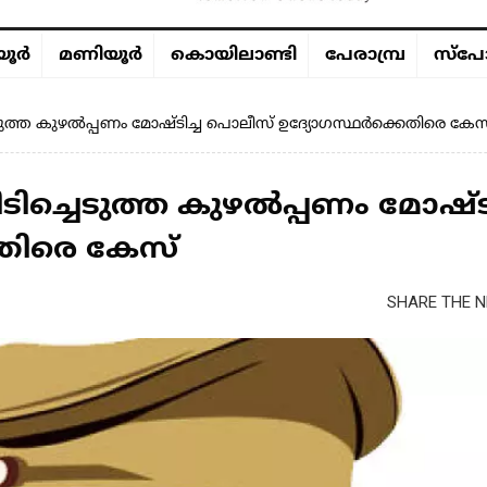
ൂര്‍
മണിയൂര്‍
കൊയിലാണ്ടി
പേരാമ്പ്ര
സ്പോ
്ത കുഴൽപ്പണം മോഷ്ടിച്ച പൊലീസ് ഉദ്യോഗസ്ഥർക്കെതിരെ കേസ
ചെടുത്ത കുഴൽപ്പണം മോഷ്ടി
തിരെ കേസ്
SHARE THE N