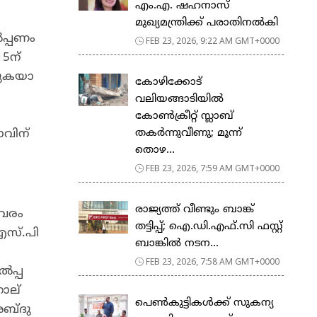
എം.എ. ഷഹനാസ്
മുഖ്യമന്ത്രിക്ക് പരാതിനൽകി
ൽപ്പണം
FEB 23, 2026, 9:22 AM GMT+0000
ന് ​
ു​ക​യാ​
കോഴിക്കോട്
വലിയങ്ങാടിയിൽ
കോൺക്രീറ്റ് സ്ലാബ്
തകർന്നുവീണു; മൂന്ന്
ാവിന്
തൊഴ...
FEB 23, 2026, 7:59 AM GMT+0000
രാജ്യത്ത് വീണ്ടും ബാങ്ക്
ിവരം
തട്ടിപ്പ്; ഐ.ഡി.എഫ്.സി ഫസ്റ്റ്
എസ്.പി
ബാങ്കിൽ നടന...
FEB 23, 2026, 7:58 AM GMT+0000
പ്പ​
ാ​ല്
പെ​ൺ​കു​ട്ടി​ക​ൾ​ക്ക് സു​ക​ന്യ
​ബ്ദു​