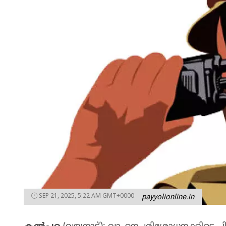
SEP 21, 2025, 5:22 AM GMT+0000
payyolionline.in