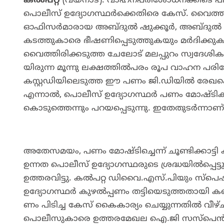
കൽപറ്റ
(വ​യ​നാ​ട്): വാഹനപരിശോധനക്കിടെ പിട
പൊലീസ് ഉദ്യോഗസ്ഥർക്കെതിരെ കേസ്. വൈ​ത്തി
ഓഫിസർമാരാ​യ അ​ബ്ദു​ൽ ഷു​ക്കൂ​ർ, അ​ബ്ദു​ൽ 
കടത്തുകാരെ ഭീഷണിപ്പെടുത്തുകയും മർദിക്കുകയു
വൈ​ത്തി​രി​ക്ക​ടു​ത്ത ചേ​ലോ​ട് മ​ല​പ്പു​റം സ്വ​ദേ​ശി​ക​
യി​രു​ന്ന മൂ​ന്നു​ ല​ക്ഷ​ത്തി​ൽ​പ​രം രൂ​പ വാ​ഹ​ന പ​രി
കസ്റ്റഡിയിലെടുത്ത ഈ പണം ജി.ഡിയിൽ രേഖപ്പെടു
എന്നാൽ, പൊലീസ് ഉദ്യോഗസ്ഥർ പണം മോഷ്ടിക്ക
കൊടുത്തെന്നും പറയപ്പെടുന്നു. ഇതേതുടർന്ന
അതേസമയം, പണം മോഷ്ടിച്ചെന്ന് ചൂണ്ടിക്കാട
ഉന്നത പൊലീസ് ഉദ്യോഗസ്ഥരുടെ ശ്രദ്ധയിൽപ്പെട
ഉത്തരവിട്ടു. കൽപറ്റ ഡിവൈ.എസ്.പിയും സ്പ
ഉദ്യോഗസ്ഥർ കുഴൽപ്പണം തട്ടിയെടുത്തതായി കണ്ടെത്
ണം പി​ടി​ച്ച കേ​സ് കൈ​കാ​ര്യം ചെ​യ്യു​ന്ന​തി​ൽ വീ​ഴ്
പൊ​ലീ​സു​കാ​രെ ഉ​ത്ത​ര​മേ​ഖ​ല ഐ.​ജി സ​സ്പെ​ൻ​ഡ