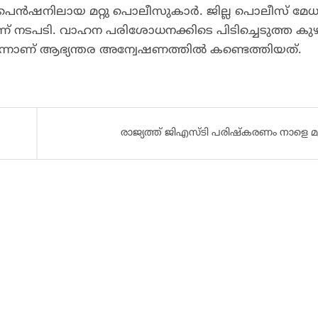
െ​ൻ​ഷ​നി​ലാ​യ മ​റ്റു പൊ​ലീ​സു​കാ​ർ. ജി​ല്ല പൊ​ലീ​സ് മേ​ധാ
ാ​ണ് നടപടി. വാ​ഹ​ന പ​രി​ശോ​ധ​ന​ക്കി​ടെ പിടിച്ചെടുത്ത കു​ഴ​
തി​യെന്നാ​ണ് ആഭ്യന്തര അന്വേഷണത്തിൽ കണ്ടെത്തിയത്.
രാജ്യത്ത് ജിഎസ്ടി പരിഷ്‌കരണം നാളെ മ