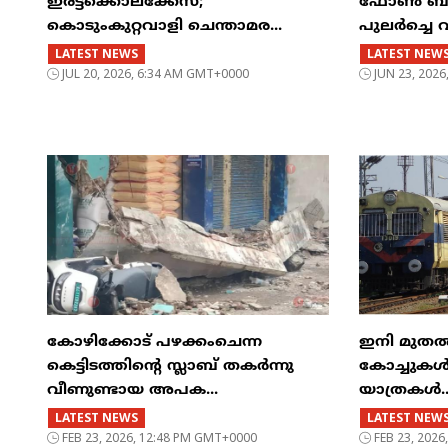
ഇരട്ടക്കൊലക്കേസ്;
ഫോൺ ബസിന
കൊടുംകുറ്റവാളി ചെന്താമര...
പുലർച്ചെ 
LATEST NEWS
LATEST NEW
JUL 20, 2026, 6:34 AM GMT+0000
JUN 23, 202
കോഴിക്കോട് പഴക്കംചെന്ന
ഇനി മുതൽ എട
കെട്ടിടത്തിന്റെ സ്ലാബ് തകർന്നു
കോച്ചുകള്
വീണുണ്ടായ അപക...
യാത്രകൾ..
LATEST NEWS
LATEST NEW
FEB 23, 2026, 12:48 PM GMT+0000
FEB 23, 202